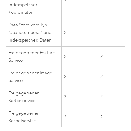
3
Indexspeicher:
Koordinator
Data Store vom Typ
"spatiotemporal" und
2
Indexspeicher: Daten
Freigegebener Feature-
2
2
Service
Freigegebener Image-
2
2
Service
Freigegebener
2
2
Kartenservice
Freigegebener
2
2
Kachelservice