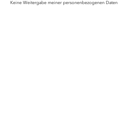
Keine Weitergabe meiner personenbezogenen Daten
Gleichbehandlung
Sitemap
GIS-Wörterbuch