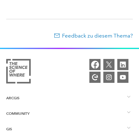
Feedback zu diesem Thema?
ARCGIS
COMMUNITY
ArcGIS – Überblick
GIS
Esri Community
Kartenerstellung