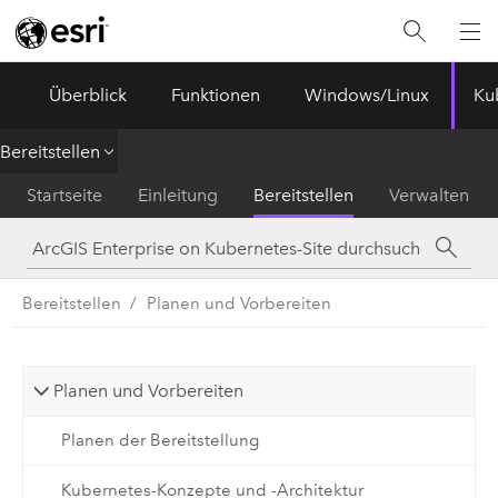
ArcGIS Enterprise
Menu
Überblick
Funktionen
Windows/Linux
Ku
Bereitstellen
Startseite
Einleitung
Bereitstellen
Verwalten
Bereitstellen
Planen und Vorbereiten
Planen und Vorbereiten
Planen der Bereitstellung
Kubernetes-Konzepte und -Architektur