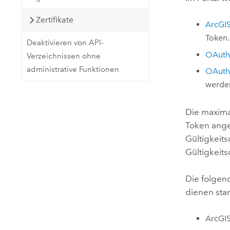
Zertifikate
ArcGI
Token.
Deaktivieren von API-
OAuth-
Verzeichnissen ohne
administrative Funktionen
OAuth-
werden
Die maximal
Token ange
Gültigkeits
Gültigkeits
Die folgen
dienen sta
ArcGIS