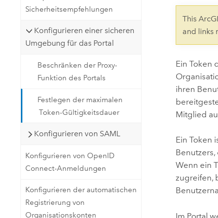
Natürliche Ressourcen
Sicherheitsempfehlungen
Developer-Technologie
This ArcG
Erstellen Sie Anwendungen für
Konfigurieren einer sicheren
and links
die Kartenerstellung und
Umgebung für das Portal
Alle Branchen
räumliche Analyse
Ein Token d
Beschränken der Proxy-
Organisati
Funktion des Portals
Alle Produkte
ihren Benu
Festlegen der maximalen
bereitgeste
Token-Gültigkeitsdauer
Mitglied au
Konfigurieren von SAML
Ein Token 
Benutzers, 
Konfigurieren von OpenID
Wenn ein T
Connect-Anmeldungen
zugreifen, 
Konfigurieren der automatischen
Benutzern
Registrierung von
Organisationskonten
Im Portal 