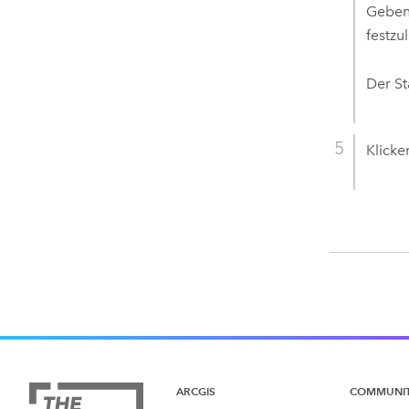
Geben
festzu
Der S
Klicke
ARCGIS
COMMUNI