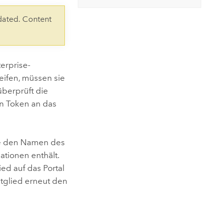
ungen.
aktivieren Sie eine kostenfreie Testversion.
Die Story lesen
Den Kurs erkunden
tionen
dated. Content
rukturmanagement erkunden
ArcGIS Pro erkunden
erprise
-
eifen, müssen sie
berprüft die
in Token an das
die den Namen des
ationen enthält.
ed auf das Portal
itglied erneut den