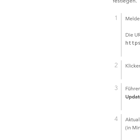
festlegen.
Melden
Die UR
http
Klicke
Führen
Updat
Aktual
(in Mi