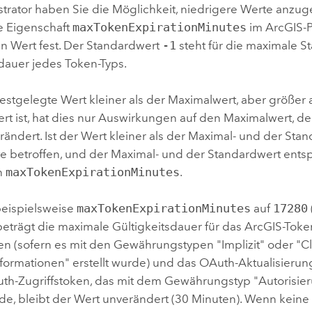
strator haben Sie die Möglichkeit, niedrigere Werte anzu
ie Eigenschaft
maxTokenExpirationMinutes
im ArcGIS-P
n Wert fest. Der Standardwert
-1
steht für die maximale S
sdauer jedes Token-Typs.
stgelegte Wert kleiner als der Maximalwert, aber größer 
rt ist, hat dies nur Auswirkungen auf den Maximalwert, d
rändert. Ist der Wert kleiner als der Maximal- und der Stan
e betroffen, und der Maximal- und der Standardwert ent
n
maxTokenExpirationMinutes
.
eispielsweise
maxTokenExpirationMinutes
auf
17280
beträgt die maximale Gültigkeitsdauer für das ArcGIS-Tok
en (sofern es mit den Gewährungstypen "Implizit" oder "Cl
ormationen" erstellt wurde) und das OAuth-Aktualisierun
uth-Zugriffstoken, das mit dem Gewährungstyp "Autorisi
rde, bleibt der Wert unverändert (30 Minuten). Wenn keine