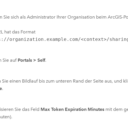
 Sie sich als Administrator Ihrer Organisation beim ArcGIS-Po
L hat das Format
s://organization.example.com/<context>/sharin
n Sie auf
Portals
>
Self
.
 Sie einen Bildlauf bis zum unteren Rand der Seite aus, und kl
e
.
isieren Sie das Feld
Max Token Expiration Minutes
mit dem g
nuten).