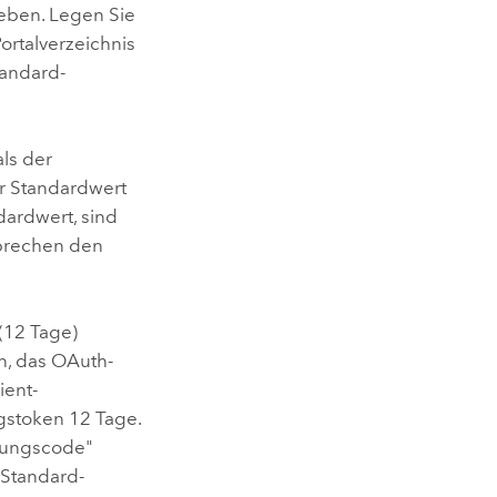
geben. Legen Sie
ortalverzeichnis
tandard-
als der
er Standardwert
dardwert, sind
sprechen den
(12 Tage)
en, das OAuth-
ient-
gstoken 12 Tage.
erungscode"
 Standard-