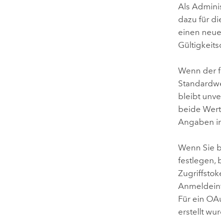
Als Admini
dazu für d
einen neue
Gültigkeit
Wenn der fe
Standardwe
bleibt unve
beide Wert
Angaben i
Wenn Sie b
festlegen, 
Zugriffstok
Anmeldeinf
Für ein OA
erstellt wu