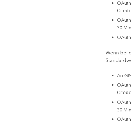
OAuth
Cred
OAuth
30 Mi
OAuth-
Wenn bei d
Standardwer
ArcGIS
OAuth
Cred
OAuth
30 Mi
OAuth-