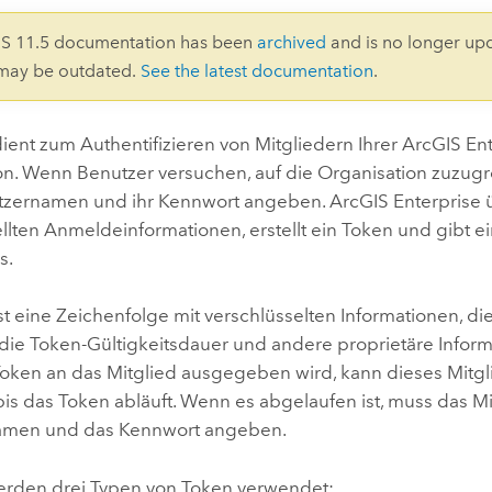
Umgeb
Geoinforma
IS 11.5 documentation has been
archived
and is no longer up
Infrast
 may be outdated.
See the latest documentation
.
Alle Storys
ient zum Authentifizieren von Mitgliedern Ihrer
ArcGIS Ent
on. Wenn Benutzer versuchen, auf die Organisation zuzugr
tzernamen und ihr Kennwort angeben.
ArcGIS Enterprise
ü
llten Anmeldeinformationen, erstellt ein Token und gibt e
s.
ist eine Zeichenfolge mit verschlüsselten Informationen, 
die Token-Gültigkeitsdauer und andere proprietäre Inform
oken an das Mitglied ausgegeben wird, kann dieses Mitgli
bis das Token abläuft. Wenn es abgelaufen ist, muss das M
amen und das Kennwort angeben.
werden drei Typen von Token verwendet: