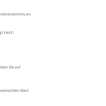
rtalverzeichnis an.
g/rest
.
icken Sie auf
ewünschten Wert