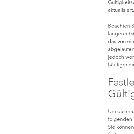
Gültigkeit
aktualisiert
Beachten S
längerer Gü
das von ei
abgelaufen 
jedoch wen
häufiger e
Festl
Gülti
Um die maxi
folgenden S
Sie können