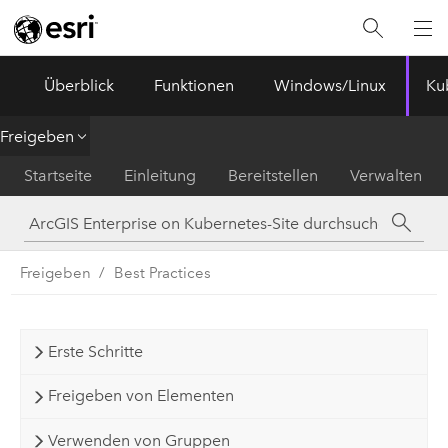
ArcGIS Enterprise
Menu
Überblick
Funktionen
Windows/Linux
Ku
Freigeben
Startseite
Einleitung
Bereitstellen
Verwalten
Freigeben
Best Practices
Erste Schritte
Freigeben von Elementen
Verwenden von Gruppen