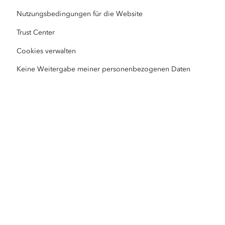
Bildung
Nutzungsbedingungen für die Website
Verhaltenskodex
Esri Press
ArcGIS Architecture Center
Trust Center
Gemeinnützige Organisationen
Erklärung zu Umweltschutz und Nachhaltigkeit
Esri Videos
Cookies verwalten
Keine Weitergabe meiner personenbezogenen Daten
Gleichbehandlung
Sitemap
GIS-Wörterbuch