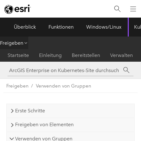
ArcGIS Enterprise
Menu
Überblick
Funktionen
Windows/Linux
Ku
Freigeben
Startseite
Einleitung
Bereitstellen
Verwalten
Freigeben
Verwenden von Gruppen
Erste Schritte
Freigeben von Elementen
Verwenden von Gruppen