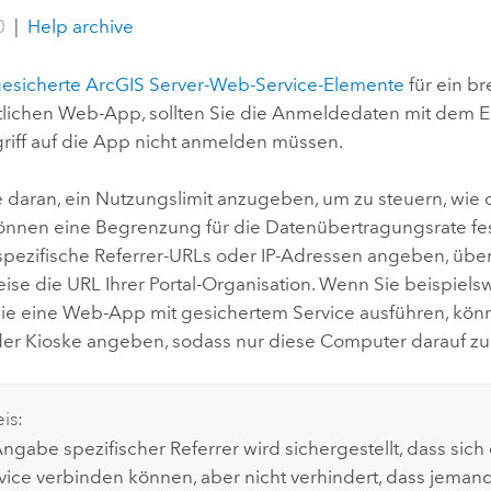
Umgeb
0
|
Help archive
Geoinforma
Infrast
esicherte
ArcGIS Server
-Web-Service-Elemente
für ein br
Alle Storys
ntlichen Web-App, sollten Sie die Anmeldedaten mit dem El
griff auf die App nicht anmelden müssen.
 daran, ein Nutzungslimit anzugeben, um zu steuern, wie
önnen eine Begrenzung für die Datenübertragungsrate fest
pezifische Referrer-URLs oder IP-Adressen angeben, über d
ise die URL Ihrer Portal-Organisation.
Wenn Sie beispielswe
die eine Web-App mit gesichertem Service ausführen, könne
er Kioske angeben, sodass nur diese Computer darauf zu
is:
Angabe spezifischer Referrer wird sichergestellt, dass si
ice verbinden können, aber nicht verhindert, dass jemand