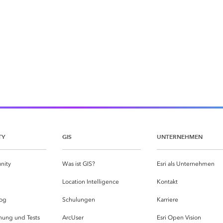
TY
GIS
UNTERNEHMEN
nity
Was ist GIS?
Esri als Unternehmen
g
Location Intelligence
Kontakt
og
Schulungen
Karriere
hung und Tests
ArcUser
Esri Open Vision