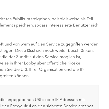
ungen.
aktivieren Sie eine kostenfreie Testversion.
Die Story lesen
Den Kurs erkunden
tionen
rukturmanagement erkunden
ArcGIS Pro erkunden
eiteres Publikum freigeben, beispielsweise als Teil
ement speichern, sodass interessierte Benutzer sich
 oft und von wem auf den Service zugegriffen werden
legen. Diese lässt sich noch weiter beschränken,
ie der Zugriff auf den Service möglich ist,
ise in Ihrer Lobby über öffentliche Kioske
n Sie die URL Ihrer Organisation und die IP-
greifen können.
ch die angegebenen URLs oder IP-Adressen mit
 den Proxyaufruf an den sicheren Service abfängt