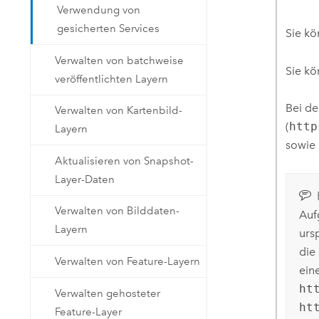
Verwendung von
gesicherten Services
Sie kö
Verwalten von batchweise
Sie kö
veröffentlichten Layern
Bei de
Verwalten von Kartenbild-
(
http
Layern
sowie
Aktualisieren von Snapshot-
Layer-Daten
Verwalten von Bilddaten-
Auf
Layern
urs
die
Verwalten von Feature-Layern
ein
ht
Verwalten gehosteter
ht
Feature-Layer