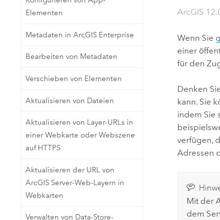
Konfigurieren von App-
Natürliche Ressourcen
ArcGIS 12.
Elementen
Developer-Technologie
Erstellen Sie Anwendungen für
Metadaten in ArcGIS Enterprise
Wenn Sie
g
die Kartenerstellung und
Alle Branchen
einer öffe
räumliche Analyse
Bearbeiten von Metadaten
für den Zu
Verschieben von Elementen
Denken Sie
Alle Produkte
Aktualisieren von Dateien
kann.
Sie k
indem Sie s
Aktualisieren von Layer-URLs in
beispielswe
einer Webkarte oder Webszene
verfügen, 
auf HTTPS
Adressen d
Aktualisieren der URL von
ArcGIS Server-Web-Layern in
Hinwe
Webkarten
Mit der 
dem Serv
Verwalten von Data-Store-