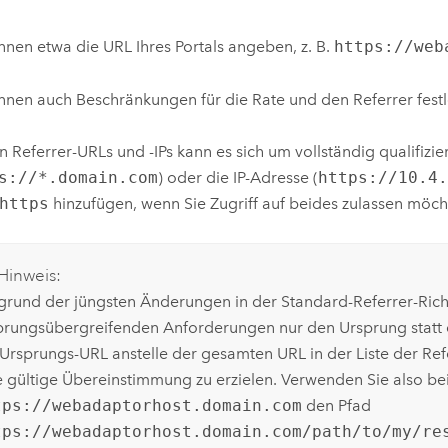
nnen etwa die URL Ihres Portals angeben, z. B.
https://web
nnen auch Beschränkungen für die Rate und den Referrer fest
n Referrer-URLs und -IPs kann es sich um vollständig qualifizi
s://*.domain.com
) oder die IP-Adresse (
https://10.4
https
hinzufügen, wenn Sie Zugriff auf beides zulassen möch
Hinweis:
grund der jüngsten Änderungen in der Standard-Referrer-Rich
prungsübergreifenden Anforderungen nur den Ursprung statt 
 Ursprungs-URL anstelle der gesamten URL in der Liste der Re
e gültige Übereinstimmung zu erzielen. Verwenden Sie also bei
tps://webadaptorhost.domain.com
den Pfad
tps://webadaptorhost.domain.com/path/to/my/re