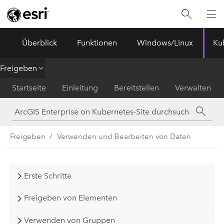
ArcGIS Enterprise
Menu
Überblick
Funktionen
Windows/Linux
Ku
Freigeben
Startseite
Einleitung
Bereitstellen
Verwalten
Freigeben
Verwenden und Bearbeiten von Daten
Erste Schritte
Freigeben von Elementen
Verwenden von Gruppen