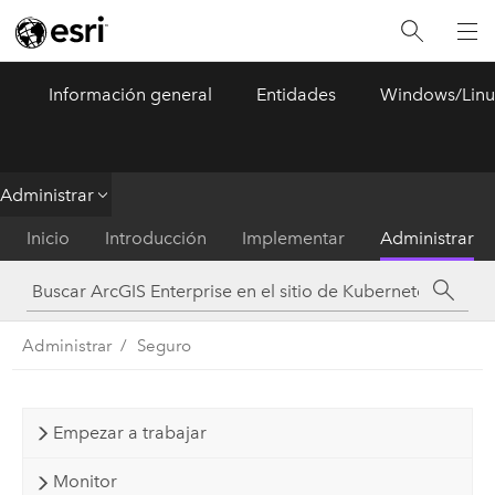
Información general
Entidades
Windows/Linu
ArcGIS Enterprise
Menu
Administrar
Inicio
Introducción
Implementar
Administrar
Administrar
Seguro
Empezar a trabajar
Monitor