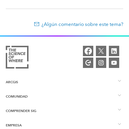
¿Algún comentario sobre este tema?
ARCGIS
COMUNIDAD
Descripción general de ArcGIS
COMPRENDER SIG
Comunidad de Esri
Representación cartográfica
EMPRESA
¿Qué son los SIG?
Blog de ArcGIS