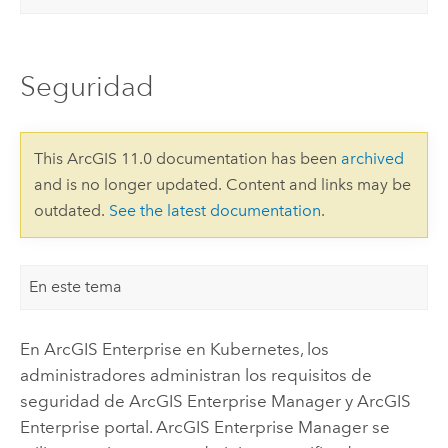
Seguridad
This ArcGIS 11.0 documentation has been
archived
and is no longer updated. Content and links may be
outdated.
See the latest documentation
.
En este tema
En
ArcGIS Enterprise en Kubernetes
, los
administradores administran los requisitos de
seguridad de
ArcGIS Enterprise Manager
y
ArcGIS
Enterprise
portal.
ArcGIS Enterprise Manager
se