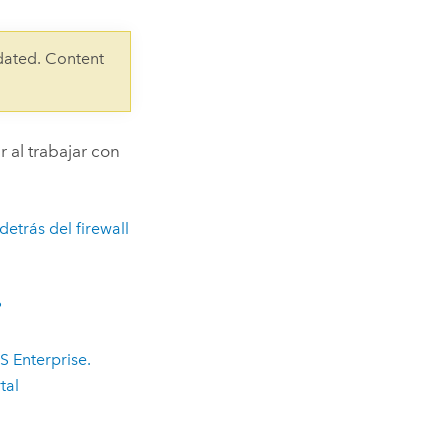
Explorar el curso
structuras
Explorar ArcGIS Pro
Leer la historia
dated. Content
al trabajar con
trás del firewall
?
S Enterprise
.
tal