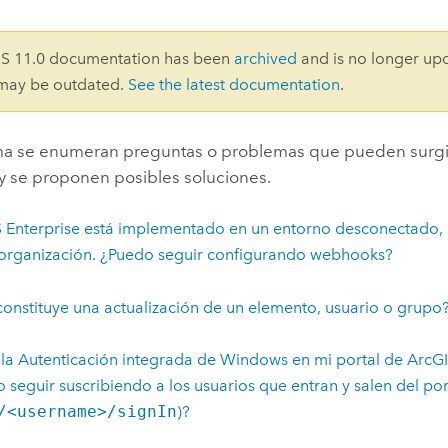
Explorar la gestión de infrae
Todas las historias
IS 11.0 documentation has been
archived
and is no longer up
 may be outdated.
See the latest documentation
.
ma se enumeran preguntas o problemas que pueden surgir 
 se proponen posibles soluciones.
 Enterprise
está implementado en un entorno desconectado, de
organización. ¿Puedo seguir configurando webhooks?
onstituye una actualización de un elemento, usuario o grupo
o la Autenticación integrada de Windows en mi portal de
ArcGI
 seguir suscribiendo a los usuarios que entran y salen del por
/<username>/signIn
)?