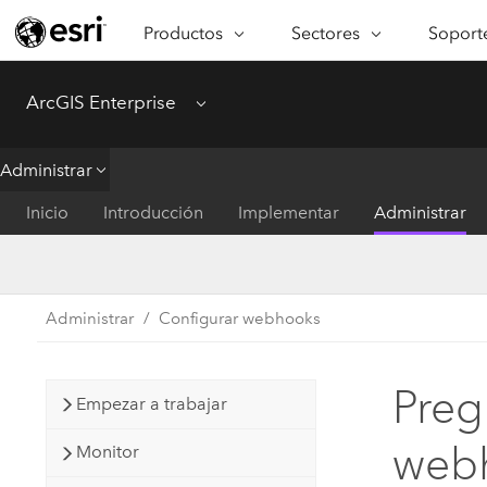
Productos
Sectores
Soporte
ARCGIS
SECTORES
SOPORTE
CA
ArcGIS Enterprise
Menu
Descripción general de ArcGIS
Arquitectura, ingeniería y
Servici
Re
Plataforma geoespacial de Esri
construcción
Ve
Soporte
Administrar
para empresas
es
Empresa
Formac
Inicio
Introducción
Implementar
Administrar
ArcGIS Online
An
Conservación
Plataforma completa de
Pr
representación cartográfica de
an
Educación
SaaS
Ad
Administrar
Configurar webhooks
Servicios públicos de ener
ArcGIS Pro
In
Gestión de instalaciones
El software SIG líder del mundo
es
Preg
Empezar a trabajar
Salud y servicios humanos
ArcGIS Enterprise
web
Sistema fundamental para SIG y
Monitor
Gobierno nacional
representación cartográfica