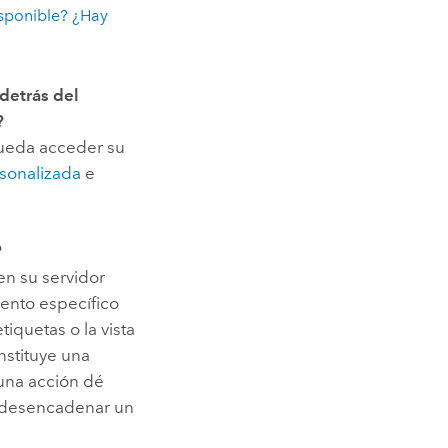
isponible? ¿Hay
detrás del
?
pueda acceder su
rsonalizada
e
?
en su servidor
mento específico
tiquetas o la vista
nstituye una
 una acción dé
e desencadenar un