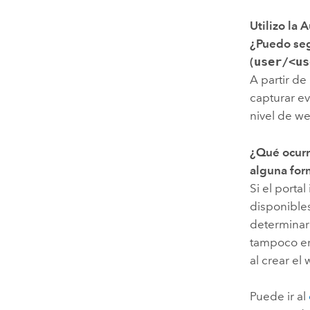
Utilizo la
¿Puedo segu
(
user/<us
A partir de
capturar ev
nivel de we
¿Qué ocurr
alguna for
Si el porta
disponible
determinará
tampoco env
al crear el
Puede ir al