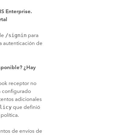
IS Enterprise
.
rtal
 de
/signin
para
la autenticación de
isponible? ¿Hay
hook receptor no
 configurado
tentos adicionales
licy
que definió
olítica.
entos de envíos de