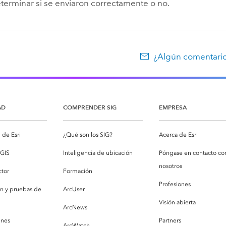
terminar si se enviaron correctamente o no.
¿Algún comentario
AD
COMPRENDER SIG
EMPRESA
de Esri
¿Qué son los SIG?
Acerca de Esri
cGIS
Inteligencia de ubicación
Póngase en contacto co
nosotros
ctor
Formación
Profesiones
ón y pruebas de
ArcUser
Visión abierta
ArcNews
enes
Partners
ArcWatch