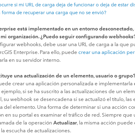
curre si mi URL de carga deja de funcionar o deja de estar d
 forma de recuperar una carga que no se envió?
erprise
está implementado en un entorno desconectado, 
e mi organización. ¿Puedo seguir configurando webhooks
onfigurar webhooks, debe usar una URL de carga a la que 
rcGIS Enterprise
. Para ello, puede
crear una aplicación pe
la en su servidor interno.
ituye una actualización de un elemento, usuario o grupo
puede crear una aplicación personalizada e implementarla 
r ejemplo, si se ha suscrito a las actualizaciones de un ele
l, su webhook se desencadena si se actualizó el título, las e
ra del elemento. Una forma de determinar si una acción co
ón en su portal es examinar el tráfico de red. Siempre que
llamada de la operación
Actualizar
, la misma acción pued
la escucha de actualizaciones.