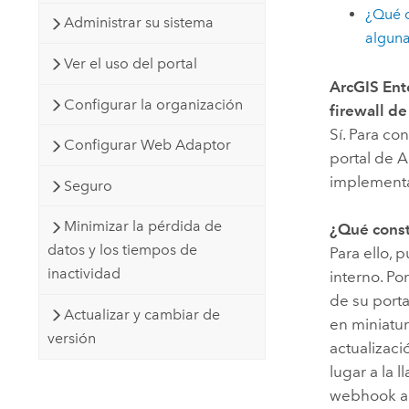
¿Qué o
Administrar su sistema
alguna
Ver el uso del portal
ArcGIS Ent
Configurar la organización
firewall d
Sí. Para c
Configurar Web Adaptor
portal de
A
implementar
Seguro
Minimizar la pérdida de
¿Qué const
datos y los tiempos de
Para ello, 
inactividad
interno. Po
de su porta
Actualizar y cambiar de
en miniatu
versión
actualizaci
lugar a la 
webhook a 