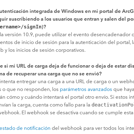
 Autenticación integrada de Windows en mi portal de
ArcG
ir suscribiendo a los usuarios que entran y salen del po
ername>/signIn
)?
 la versión 10.9, puede utilizar el evento desencadenador
entos de inicio de sesión para la autenticación del portal, 
b y los inicios de sesión corporativos.
e si mi URL de carga deja de funcionar o deja de estar d
ma de recuperar una carga que no se envió?
l intenta entregar una carga a una URL de carga o un web
s o que no responden, los
parámetros avanzados
que haya
n cómo y cuándo intentará el portal otro envío. Si estos in
ían la carga, cuenta como fallo para la
deactivationPo
 webhook. El webhook se desactiva cuando se cumple esta p
estado de notificación
del webhook para ver todos los int