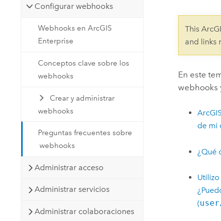
Configurar webhooks
Recursos Naturales
Tecnología para desarrolladores
Webhooks en ArcGIS
Crear aplicaciones de
This ArcG
Enterprise
representación cartográfica y
and links
Todos los sectores
análisis espacial
Conceptos clave sobre los
En este te
webhooks
webhooks y
Todos los productos
Crear y administrar
webhooks
ArcGIS
de mi 
Preguntas frecuentes sobre
webhooks
¿Qué c
Administrar acceso
Utiliz
Administrar servicios
¿Puedo
(
user
Administrar colaboraciones