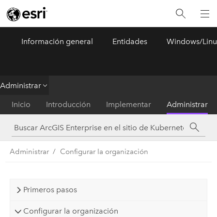
Información general
Entidades
Windows/Linu
ArcGIS Enterprise
Menu
Administrar
Inicio
Introducción
Implementar
Administrar
Administrar
Configurar la organización
Primeros pasos
Configurar la organización