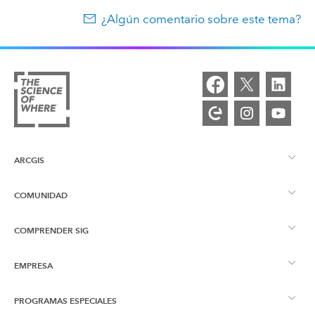
¿Algún comentario sobre este tema?
ARCGIS
COMUNIDAD
Descripción general de ArcGIS
COMPRENDER SIG
Comunidad de Esri
Representación cartográfica
EMPRESA
¿Qué son los SIG?
Blog de ArcGIS
ArcGIS Pro
PROGRAMAS ESPECIALES
Acerca de Esri
Inteligencia de ubicación
Blog del sector