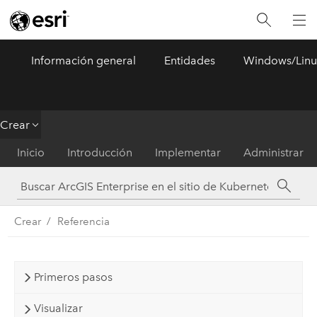
Información general
Entidades
Windows/Linu
ArcGIS Enterprise
Menu
Crear
Inicio
Introducción
Implementar
Administrar
Crear
Referencia
Primeros pasos
Visualizar