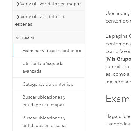
Ver y utilizar datos en mapas
Recursos Naturales
Tecnología para desarrolladores
Use la pág
Ver y utilizar datos en
Crear aplicaciones de
contenido e
escenas
representación cartográfica y
Todos los sectores
análisis espacial
La página 
Buscar
contenido y
Examinar y buscar contenido
como favori
Todos los productos
(
Mis Grup
Utilizar la búsqueda
permite bu
avanzada
así como a
iniciado se
Categorías de contenido
Exami
Buscar ubicaciones y
entidades en mapas
Haga clic 
Buscar ubicaciones y
usando las
entidades en escenas