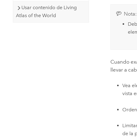
Usar contenido de Living
Nota:
Atlas of the World
Deb
ele
Cuando exa
llevar a ca
Vea el
vista 
Ordene
Limita
de la 