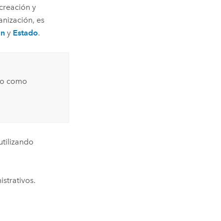
 creación y
anización, es
ón
y
Estado
.
do como
tilizando
strativos.