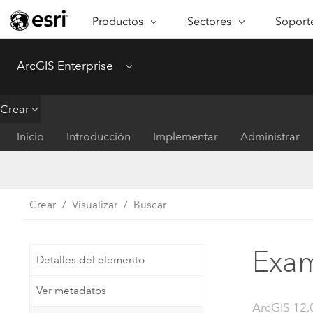
Productos
Sectores
Soporte
ARCGIS
SECTORES
SOPORTE
CA
ArcGIS Enterprise
Menu
Descripción general de ArcGIS
Arquitectura, ingeniería y
Servici
Re
Plataforma geoespacial de Esri
construcción
Ve
Soporte
Crear
para empresas
es
Empresa
Formac
Inicio
Introducción
Implementar
Administrar
ArcGIS Online
An
Conservación
Plataforma completa de
Pr
representación cartográfica de
an
Educación
SaaS
Ad
Crear
Visualizar
Buscar
Servicios públicos de ener
ArcGIS Pro
In
Gestión de instalaciones
El software SIG líder del mundo
es
Exam
Detalles del elemento
Salud y servicios humanos
ArcGIS Enterprise
Sistema fundamental para SIG y
Ver metadatos
Gobierno nacional
representación cartográfica
ArcGIS 12.