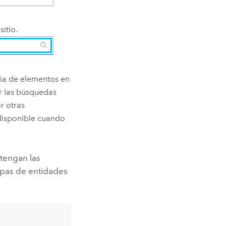
itio.
lia de elementos en
ir las búsquedas
r otras
disponible cuando
tengan las
capas de entidades