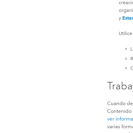
creaci
organi
y
Esta
Utilice
L
R
C
Traba
Cuando des
Contenido o
ver informa
varias form