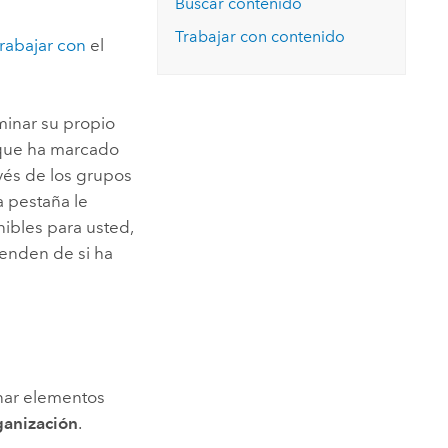
Buscar contenido
Explorar el curso
structuras
Explorar ArcGIS Pro
Leer la historia
Trabajar con contenido
trabajar con
el
minar su propio
 que ha marcado
vés de los grupos
 pestaña le
ibles para usted,
penden de si ha
inar elementos
ganización
.