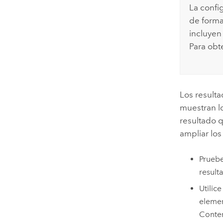
La confi
de forma
incluyen
Para obt
Los result
muestran lo
resultado q
ampliar lo
Pruebe
result
Utilice
elemen
Conten