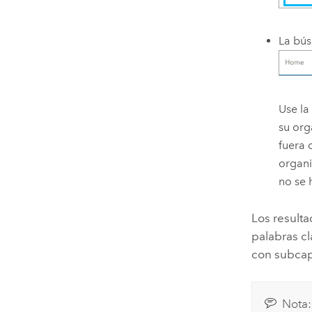
La bús
Use la
su org
fuera 
organi
no se 
Los result
palabras cl
con subcapa
Nota: