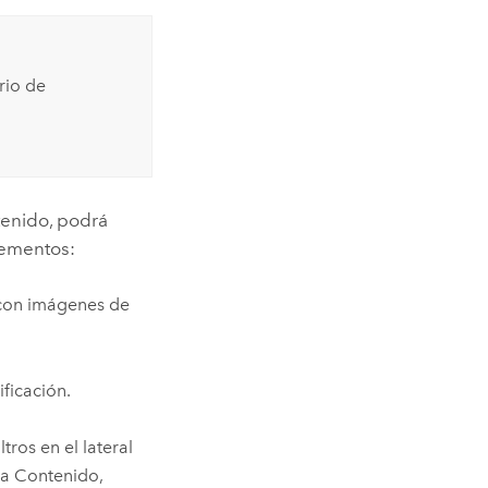
rio de
tenido, podrá
lementos:
 con imágenes de
ficación.
tros en el lateral
na Contenido,