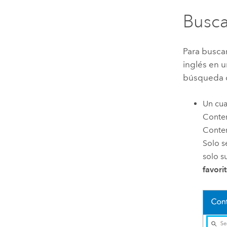
Busca
Para busca
inglés en 
búsqueda d
Un cua
Conten
Conte
Solo s
solo s
favori