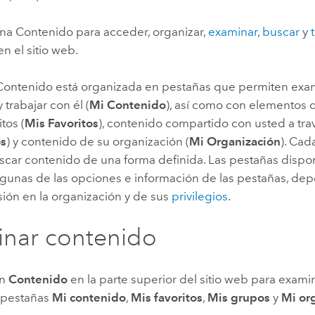
Explorar la gestión de infrae
ina Contenido para acceder, organizar,
examinar
,
buscar
y
Todas las historias
n el sitio web.
Contenido está organizada en pestañas que permiten exa
 trabajar con él (
Mi Contenido
), así como con elementos
tos (
Mis Favoritos
), contenido compartido con usted a tra
os
) y contenido de su organización (
Mi Organización
).
Cada
scar contenido de una forma definida. Las pestañas dispon
lgunas de las opciones e información de las pestañas, de
sión en la organización y de sus
privilegios
.
nar contenido
en
Contenido
en la parte superior del sitio web para exam
 pestañas
Mi contenido
,
Mis favoritos
,
Mis grupos
y
Mi or