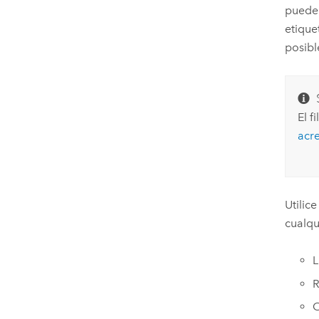
puede 
etique
posibl
El f
acr
Utilice
cualqu
L
R
C