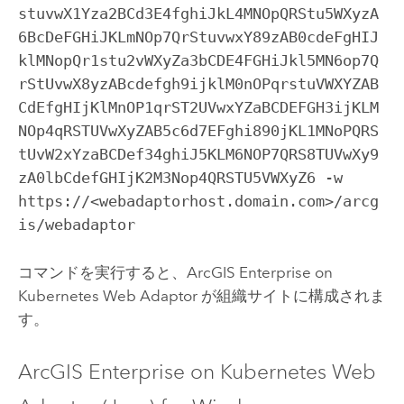
stuvwX1Yza2BCd3E4fghiJkL4MNOpQRStu5WXyzA
6BcDeFGHiJKLmNOp7QrStuvwxY89zAB0cdeFgHIJ
klMNopQr1stu2vWXyZa3bCDE4FGHiJkl5MN6op7Q
rStUvwX8yzABcdefgh9ijklM0nOPqrstuVWXYZAB
CdEfgHIjKlMnOP1qrST2UVwxYZaBCDEFGH3ijKLM
NOp4qRSTUVwXyZAB5c6d7EFghi890jKL1MNoPQRS
tUvW2xYzaBCDef34ghiJ5KLM6NOP7QRS8TUVwXy9
zA0lbCdefGHIjK2M3Nop4QRSTU5VWXyZ6 -w 
https://<webadaptorhost.domain.com>/arcg
is/webadaptor
コマンドを実行すると、
ArcGIS Enterprise on
Kubernetes Web Adaptor
が組織サイトに構成されま
す。
ArcGIS Enterprise on Kubernetes Web