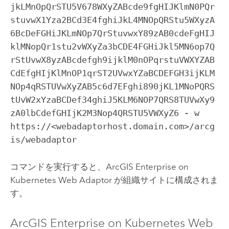
jkLMnOpQrSTU5V678WXyZABcde9fgHIJKlmN0PQr
stuvwX1Yza2BCd3E4fghiJkL4MNOpQRStu5WXyzA
6BcDeFGHiJKLmNOp7QrStuvwxY89zAB0cdeFgHIJ
klMNopQr1stu2vWXyZa3bCDE4FGHiJkl5MN6op7Q
rStUvwX8yzABcdefgh9ijklM0nOPqrstuVWXYZAB
CdEfgHIjKlMnOP1qrST2UVwxYZaBCDEFGH3ijKLM
NOp4qRSTUVwXyZAB5c6d7EFghi890jKL1MNoPQRS
tUvW2xYzaBCDef34ghiJ5KLM6NOP7QRS8TUVwXy9
zA0lbCdefGHIjK2M3Nop4QRSTU5VWXyZ6 - w 
https://<webadaptorhost.domain.com>/arcg
is/webadaptor
コマンドを実行すると、
ArcGIS Enterprise on
Kubernetes Web Adaptor
が組織サイトに構成されま
す。
ArcGIS Enterprise on Kubernetes Web