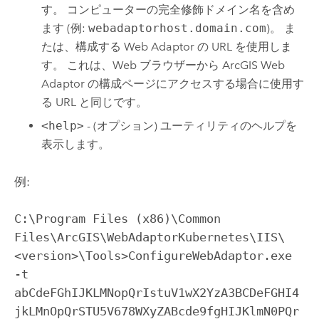
す。 コンピューターの完全修飾ドメイン名を含め
ます (例:
webadaptorhost.domain.com
)。 ま
たは、構成する Web Adaptor の URL を使用しま
す。 これは、Web ブラウザーから ArcGIS Web
Adaptor の構成ページにアクセスする場合に使用す
る URL と同じです。
<help>
- (オプション) ユーティリティのヘルプを
表示します。
例:
C:\Program Files (x86)\Common 
Files\ArcGIS\WebAdaptorKubernetes\IIS\
<version>\Tools>ConfigureWebAdaptor.exe 
-t 
abCdeFGhIJKLMNopQrIstuV1wX2YzA3BCDeFGHI4
jkLMnOpQrSTU5V678WXyZABcde9fgHIJKlmN0PQr