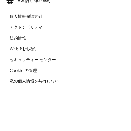
日本語 (Japanese)
採用情報
ArcUser
Esri Young Professionals Network
開発者向けテクノロジー
自然保護
個人情報保護方針
オープンビジョン
ArcNews
イベント
ArcGIS Location Platform
アクセシビリティー
災害対応
パートナー
ArcWatch
法的情報
Esri ストア
教育機関
Web 利用規約
企業行動規範
Esri Press
ArcGIS Architecture Center
セキュリティー センター
非営利組織
環境および持続可能性の取り組み
Esri ビデオ
Cookie の管理
私の個人情報を共有しない
人種的平等
サイトマップ
GIS 用語集