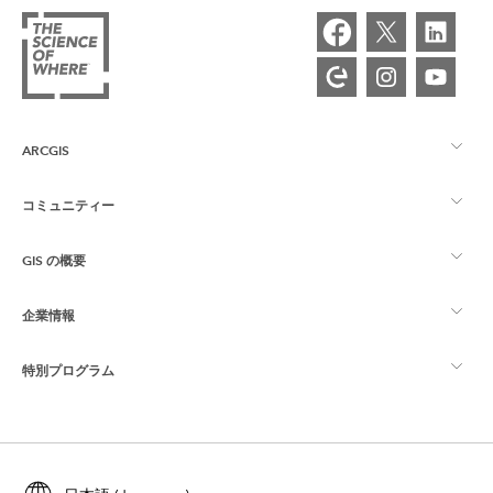
ARCGIS
コミュニティー
ArcGIS の概要
GIS の概要
Esri Community
マッピング
企業情報
GIS とは
ArcGIS ブログ
ArcGIS Pro
特別プログラム
Esri について
ロケーション インテリジェンス
業界ブログ
ArcGIS Enterprise
ArcGIS for Personal Use
Esri に連絡
トレーニング
ユーザー調査およびテスト
ArcGIS Online
ArcGIS for Student Use