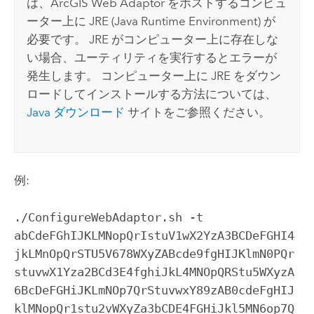
は、
ArcGIS Web Adaptor
をホストするコンピュ
ーター上に JRE (Java Runtime Environment) が
必要です。 JRE がコンピューター上に存在しな
い場合、ユーティリティを実行するとエラーが
発生します。 コンピューター上に JRE をダウン
ロードしてインストールする方法については、
Java ダウンロード
サイトをご参照ください。
例:
./ConfigureWebAdaptor.sh -t 
abCdeFGhIJKLMNopQrIstuV1wX2YzA3BCDeFGHI4
jkLMnOpQrSTU5V678WXyZABcde9fgHIJKlmN0PQr
stuvwX1Yza2BCd3E4fghiJkL4MNOpQRStu5WXyzA
6BcDeFGHiJKLmNOp7QrStuvwxY89zAB0cdeFgHIJ
klMNopQr1stu2vWXyZa3bCDE4FGHiJkl5MN6op7Q