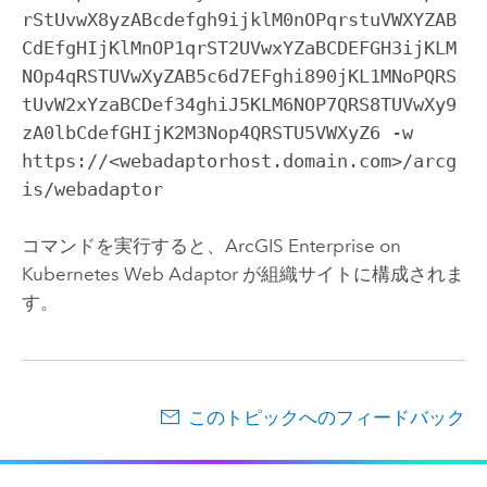
rStUvwX8yzABcdefgh9ijklM0nOPqrstuVWXYZAB
CdEfgHIjKlMnOP1qrST2UVwxYZaBCDEFGH3ijKLM
NOp4qRSTUVwXyZAB5c6d7EFghi890jKL1MNoPQRS
tUvW2xYzaBCDef34ghiJ5KLM6NOP7QRS8TUVwXy9
zA0lbCdefGHIjK2M3Nop4QRSTU5VWXyZ6 -w 
https://<webadaptorhost.domain.com>/arcg
is/webadaptor
コマンドを実行すると、
ArcGIS Enterprise on
Kubernetes Web Adaptor
が組織サイトに構成されま
す。
このトピックへのフィードバック