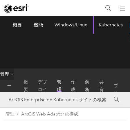
概要
機能
Windows/Linux
Kubernetes
ArcGIS Enterprise
Menu
管理
ホ
ア
概
デプ
管
作
解
共
ー
プ
要
ロイ
理
成
析
有
ム
リ
管理
ArcGIS Web Adaptor の構成