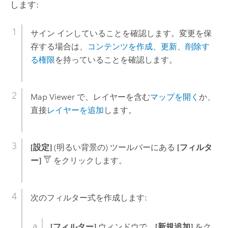
します:
サイン インしていることを確認します。変更を保
存する場合は、
コンテンツを作成、更新、削除す
る権限
を持っていることを確認します。
Map Viewer
で、レイヤーを含む
マップを開く
か、
直接
レイヤーを追加
します。
[設定]
(明るい背景の) ツールバーにある
[フィルタ
ー]
をクリックします。
次のフィルター式を作成します:
[フィルター]
ウィンドウで、
[新規追加]
をク