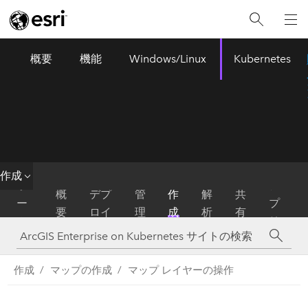
概要
機能
Windows/Linux
Kubernetes
ArcGIS Enterprise
Menu
作成
ホ
ア
概
デプ
管
作
解
共
ー
プ
要
ロイ
理
成
析
有
ム
リ
作成
マップの作成
マップ レイヤーの操作