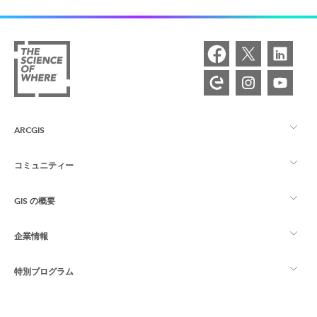
ARCGIS
コミュニティー
ArcGIS の概要
GIS の概要
Esri Community
マッピング
企業情報
GIS とは
ArcGIS ブログ
ArcGIS Pro
特別プログラム
Esri について
ロケーション インテリジェンス
業界ブログ
ArcGIS Enterprise
ArcGIS for Personal Use
Esri に連絡