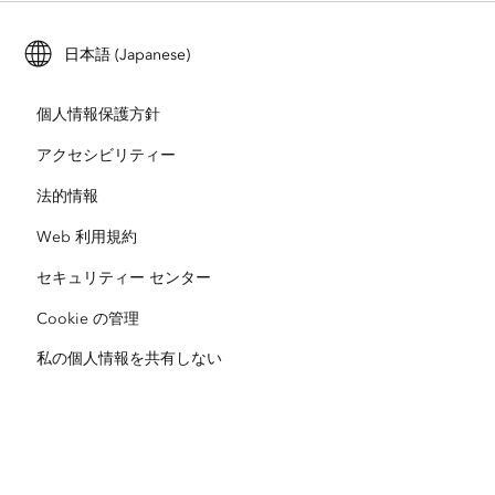
トレーニング
ユーザー調査およびテスト
ArcGIS Online
ArcGIS for Student Use
日本語 (Japanese)
採用情報
ArcUser
Esri Young Professionals Network
開発者向けテクノロジー
自然保護
個人情報保護方針
オープンビジョン
ArcNews
イベント
ArcGIS Location Platform
アクセシビリティー
災害対応
パートナー
ArcWatch
法的情報
Esri ストア
教育機関
Web 利用規約
企業行動規範
Esri Press
ArcGIS Architecture Center
セキュリティー センター
非営利組織
環境および持続可能性の取り組み
Esri ビデオ
Cookie の管理
私の個人情報を共有しない
人種的平等
サイトマップ
GIS 用語集