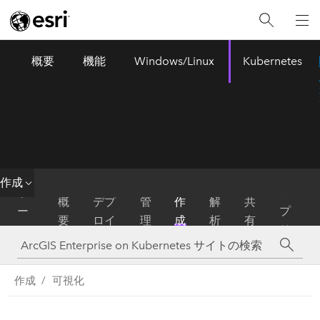
概要
機能
Windows/Linux
Kubernetes
ArcGIS Enterprise
Menu
作成
ホ
ア
概
デプ
管
作
解
共
ー
プ
要
ロイ
理
成
析
有
ム
リ
作成
可視化