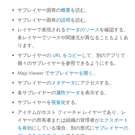
サブレイヤー固有の
概要
を読む。
サブレイヤー固有の
説明
を読む。
レイヤーで表現される
データのソース
を確認する。
各レイヤーでソースや関連元が異なることもよくあ
ります。
サブレイヤーの
URL をコピー
して、別のアプリで
個々のサブレイヤーを参照できるようにする。
Map Viewer
で
サブレイヤーを開く
。
サブレイヤーの
メタデータ
にアクセスする。
各サブレイヤーの
属性データ
を表示する。
サブレイヤーを
視覚化
する。
アイテムがホスト フィーチャ レイヤーであり、レ
イヤーの所有者または組織の管理者が
エクスポート
を有効
にしている場合、別の形式に
サブレイヤーの