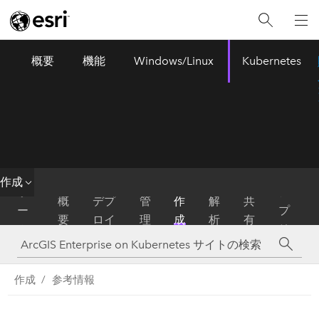
概要
機能
Windows/Linux
Kubernetes
ArcGIS Enterprise
Menu
作成
ホ
ア
概
デプ
管
作
解
共
ー
プ
要
ロイ
理
成
析
有
ム
リ
作成
参考情報