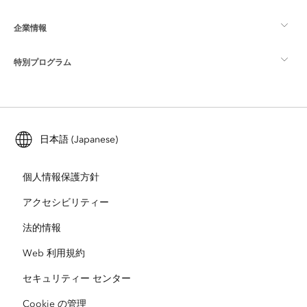
企業情報
GIS とは
ArcGIS ブログ
ArcGIS Pro
特別プログラム
Esri について
ロケーション インテリジェンス
業界ブログ
ArcGIS Enterprise
ArcGIS for Personal Use
Esri に連絡
トレーニング
ユーザー調査およびテスト
ArcGIS Online
ArcGIS for Student Use
日本語 (Japanese)
採用情報
ArcUser
Esri Young Professionals Network
開発者向けテクノロジー
自然保護
個人情報保護方針
オープンビジョン
ArcNews
イベント
ArcGIS Location Platform
アクセシビリティー
災害対応
パートナー
ArcWatch
法的情報
Esri ストア
教育機関
Web 利用規約
企業行動規範
Esri Press
ArcGIS Architecture Center
セキュリティー センター
非営利組織
環境および持続可能性の取り組み
Esri ビデオ
Cookie の管理