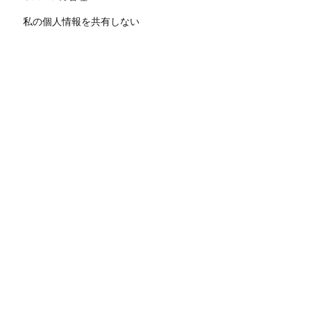
私の個人情報を共有しない
人種的平等
サイトマップ
GIS 用語集