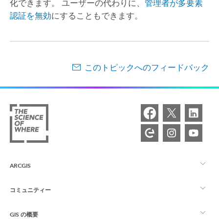
化できます。 ユーザーの代わりに、
管理者が多要素
認証を無効
にすることもできます。
このトピックへのフィードバック
ARCGIS
コミュニティー
ArcGIS の概要
GIS の概要
Esri Community
マッピング