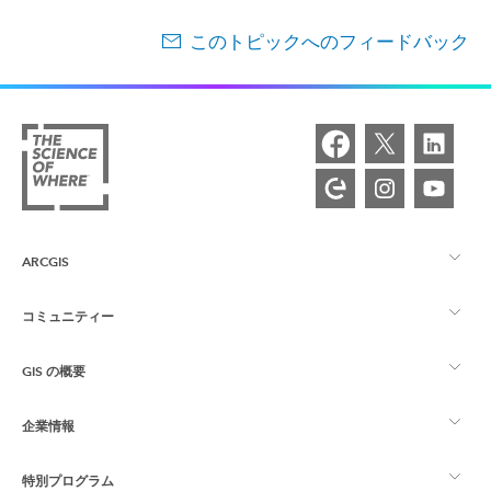
このトピックへのフィードバック
ARCGIS
コミュニティー
ArcGIS の概要
GIS の概要
Esri Community
マッピング
企業情報
GIS とは
ArcGIS ブログ
ArcGIS Pro
特別プログラム
Esri について