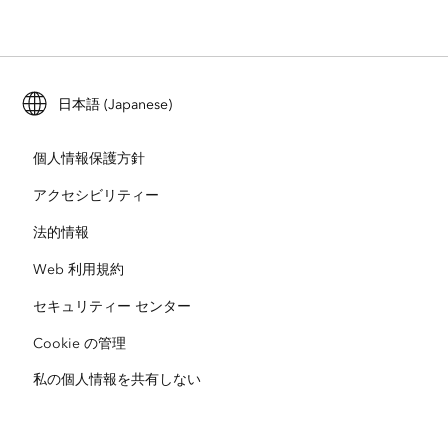
ロケーション インテリジェンス
業界ブログ
ArcGIS Enterprise
ArcGIS for Personal Use
Esri に連絡
トレーニング
ユーザー調査およびテスト
ArcGIS Online
ArcGIS for Student Use
日本語 (Japanese)
採用情報
ArcUser
Esri Young Professionals Network
開発者向けテクノロジー
自然保護
個人情報保護方針
オープンビジョン
ArcNews
イベント
ArcGIS Location Platform
アクセシビリティー
災害対応
パートナー
ArcWatch
法的情報
Esri ストア
教育機関
Web 利用規約
企業行動規範
Esri Press
ArcGIS Architecture Center
セキュリティー センター
非営利組織
環境および持続可能性の取り組み
Esri ビデオ
Cookie の管理
私の個人情報を共有しない
人種的平等
サイトマップ
GIS 用語集