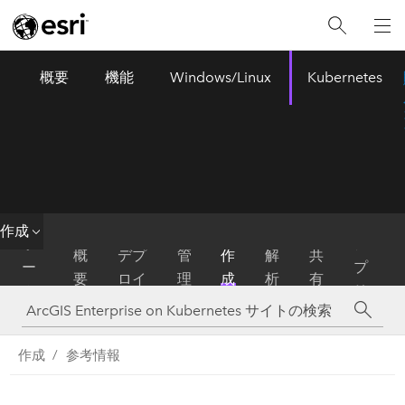
概要
機能
Windows/Linux
Kubernetes
ArcGIS Enterprise
Menu
作成
ホ
ア
概
デプ
管
作
解
共
ー
プ
要
ロイ
理
成
析
有
ム
リ
作成
参考情報