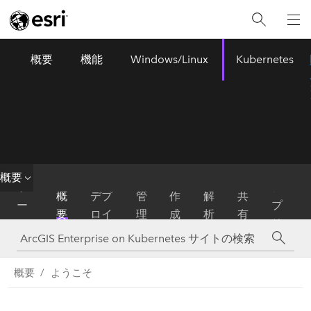
概要
機能
Windows/Linux
Kubernetes
ArcGIS Enterprise
Menu
概要
ホ
ア
概
デプ
管
作
解
共
ー
プ
要
ロイ
理
成
析
有
ム
リ
概要
ようこそ