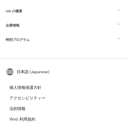
GIS の概要
Esri Community
マッピング
企業情報
GIS とは
ArcGIS ブログ
ArcGIS Pro
特別プログラム
Esri について
ロケーション インテリジェンス
業界ブログ
ArcGIS Enterprise
ArcGIS for Personal Use
Esri に連絡
トレーニング
ユーザー調査およびテスト
ArcGIS Online
ArcGIS for Student Use
日本語 (Japanese)
採用情報
ArcUser
Esri Young Professionals Network
開発者向けテクノロジー
自然保護
個人情報保護方針
オープンビジョン
ArcNews
イベント
ArcGIS Location Platform
アクセシビリティー
災害対応
パートナー
ArcWatch
法的情報
Esri ストア
教育機関
Web 利用規約
企業行動規範
Esri Press
ArcGIS Architecture Center