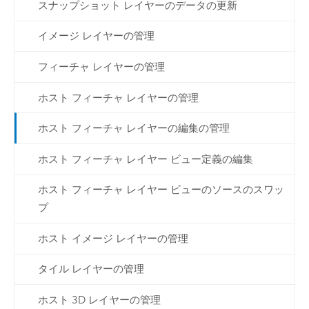
スナップショット レイヤーのデータの更新
イメージ レイヤーの管理
フィーチャ レイヤーの管理
ホスト フィーチャ レイヤーの管理
ホスト フィーチャ レイヤーの編集の管理
ホスト フィーチャ レイヤー ビュー定義の編集
ホスト フィーチャ レイヤー ビューのソースのスワッ
プ
ホスト イメージ レイヤーの管理
タイル レイヤーの管理
ホスト 3D レイヤーの管理