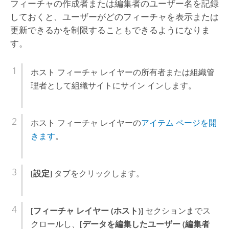
フィーチャの作成者または編集者のユーザー名を記録
しておくと、ユーザーがどのフィーチャを表示または
更新できるかを制限することもできるようになりま
す。
ホスト フィーチャ レイヤーの所有者または組織管
理者として組織サイトにサイン インします。
ホスト フィーチャ レイヤーの
アイテム ページを開
きます
。
[設定]
タブをクリックします。
[フィーチャ レイヤー (ホスト)]
セクションまでス
クロールし、
[データを編集したユーザー (編集者