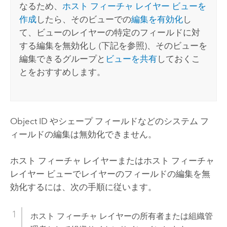
なるため、
ホスト フィーチャ レイヤー ビューを
作成
したら、そのビューでの
編集を有効化
し
て、ビューのレイヤーの特定のフィールドに対
する編集を無効化し (下記を参照)、そのビューを
編集できるグループと
ビューを共有
しておくこ
とをおすすめします。
Object ID やシェープ フィールドなどのシステム フ
ィールドの編集は無効化できません。
ホスト フィーチャ レイヤーまたはホスト フィーチャ
レイヤー ビューでレイヤーのフィールドの編集を無
効化するには、次の手順に従います。
ホスト フィーチャ レイヤーの所有者または組織管