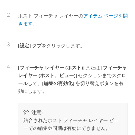
ホスト フィーチャ レイヤーの
アイテム ページを開
きます
。
[設定]
タブをクリックします。
[フィーチャ レイヤー (ホスト)]
または
[フィーチャ
レイヤー (ホスト、ビュー)]
セクションまでスクロ
ールして、
[編集の有効化]
を切り替えボタンを有
効にします。
注意:
結合されたホスト フィーチャ レイヤー ビュ
ーでの編集や同期は有効にできません。