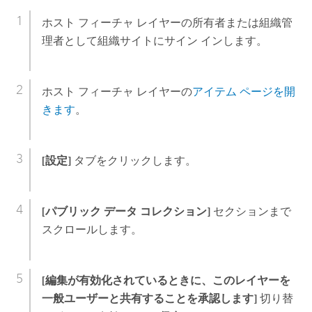
ホスト フィーチャ レイヤーの所有者または組織管
理者として組織サイトにサイン インします。
ホスト フィーチャ レイヤーの
アイテム ページを開
きます
。
[設定]
タブをクリックします。
[パブリック データ コレクション]
セクションまで
スクロールします。
[編集が有効化されているときに、このレイヤーを
一般ユーザーと共有することを承認します]
切り替