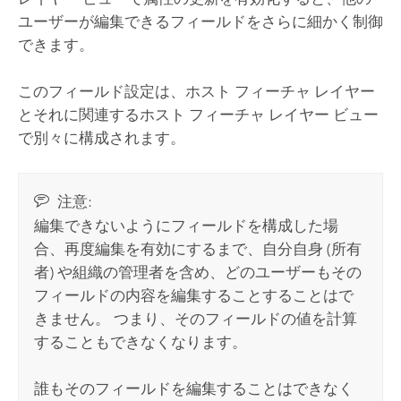
ユーザーが編集できるフィールドをさらに細かく制御
できます。
このフィールド設定は、ホスト フィーチャ レイヤー
とそれに関連するホスト フィーチャ レイヤー ビュー
で別々に構成されます。
注意:
編集できないようにフィールドを構成した場
合、再度編集を有効にするまで、自分自身 (所有
者) や組織の管理者を含め、どのユーザーもその
フィールドの内容を編集することすることはで
きません。 つまり、そのフィールドの値を計算
することもできなくなります。
誰もそのフィールドを編集することはできなく