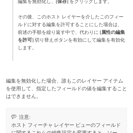
編集を無効化し、
[保存]
をクリックします。
その後、このホスト レイヤーを介したこのフィー
ルドに対する編集を許可することにした場合は、
前述の手順を繰り返す中で、代わりに
[属性の編集
を許可]
切り替えボタンを有効にして編集を有効化
します。
編集を無効化した場合、誰もこのレイヤー アイテム
を使用して、指定したフィールドの値を編集すること
はできません。
注意:
ホスト フィーチャ レイヤー ビューのフィールド
に関するこれらの編集設定を変更すると、ソー