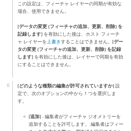
この設定は、フィーチャ レイヤーの同期が有効な
場合、使用できません。
[データの変更 (フィーチャの追加、更新、削除) を
記録します]
を有効にした後は、ホスト フィーチ
ャ レイヤーを
上書き
することはできません。
[デー
タの変更 (フィーチャの追加、更新、削除) を記録
します]
を有効にした後は、レイヤーで同期を有効
にすることはできません。
[どのような種類の編集が許可されていますか]
設
定で、次のオプションの中から 1 つを選択しま
す。
[追加]
- 編集者がフィーチャ ジオメトリーを
追加することを許可します。 編集者はフィー