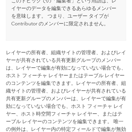
このトピックでの「編集者」という用語は、レ
イヤーのデータを編集できるあらゆるメンバー
を意味します。 つまり、ユーザー タイプが
Contributor
のメンバーに限定されません。
レイヤーの所有者、組織サイトの管理者、およびレイ
ヤーが共有されている共有更新グループのメンバー
は、レイヤーで編集が有効になっていない場合でも、
ホスト フィーチャ レイヤーまたはテーブル レイヤー
のコンテンツを編集できます。
レイヤーの所有者、組
織サイトの管理者、およびレイヤーが共有されている
共有更新グループのメンバーは、レイヤーで編集が有
効になっていない場合でも、ホスト フィーチャ レイ
ヤー、ホスト時空間フィーチャ レイヤー、またはテ
ーブル レイヤーのコンテンツを編集できます。
唯一
の例外は、レイヤー内の特定フィールドで編集が無効