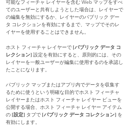
可能なフィーチャ レイヤーを含む Web マップをすべ
てのユーザーと共有しようとした場合は、レイヤーで
の編集を無効にするか、レイヤーのパブリック デー
タ コレクションを有効にするまで、マップでそのレ
イヤーを使用することはできません。
ホスト フィーチャ レイヤーで
[パブリック データ コ
レクション]
設定を有効にすると、原則的には、その
レイヤーを一般ユーザーが編集に使用するのを承認し
たことになります。
パブリック マップまたはアプリ内でデータを収集す
るために使うという明確な目的でホスト フィーチャ
レイヤーまたはホスト フィーチャ レイヤー ビューを
公開する場合、ホスト フィーチャ レイヤー アイテム
の
[設定]
タブで
[パブリック データ コレクション]
を
有効にします。