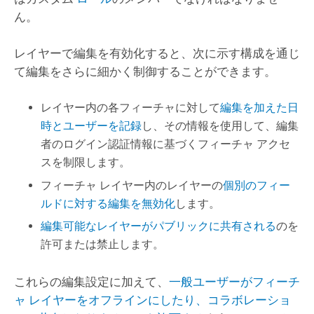
ん。
レイヤーで編集を有効化すると、次に示す構成を通じ
て編集をさらに細かく制御することができます。
レイヤー内の各フィーチャに対して
編集を加えた日
時とユーザーを記録
し、その情報を使用して、編集
者のログイン認証情報に基づくフィーチャ アクセ
スを制限します。
フィーチャ レイヤー内のレイヤーの
個別のフィー
ルドに対する編集を無効化
します。
編集可能なレイヤーがパブリックに共有される
のを
許可または禁止します。
これらの編集設定に加えて、
一般ユーザーがフィーチ
ャ レイヤーをオフラインにしたり、コラボレーショ