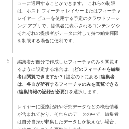
ューに適用することができます。 これらの制限
は、ホスト フィーチャ レイヤーまたはフィーチャ
レイヤー ビューを使用する予定のクラウドソーシ
ング アプリで、提供者に表示されるコンテンツや
それぞれの提供者がデータに対して持つ編集権限
を制限する場合に便利です。
編集者が自分で作成したフィーチャのみを閲覧す
るように設定する場合は、
[どのフィーチャを編集
者は閲覧できますか？]
設定の下にある
[編集者
は、各自が所有するフィーチャのみを閲覧できる
(編集情報の記録が必要)]
を選択します。
レイヤーに医療記録や研究データなどの機密情報
が含まれており、それらのデータの中で、編集者
は自分自身が収集したデータしか扱えない場合、