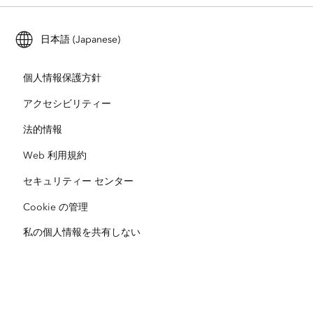
Esri に連絡
トレーニング
ユーザー調査およびテスト
ArcGIS Online
ArcGIS for Student Use
日本語 (Japanese)
採用情報
ArcUser
Esri Young Professionals Network
開発者向けテクノロジー
自然保護
個人情報保護方針
オープンビジョン
ArcNews
イベント
ArcGIS Location Platform
アクセシビリティー
災害対応
パートナー
ArcWatch
法的情報
Esri ストア
教育機関
Web 利用規約
企業行動規範
Esri Press
ArcGIS Architecture Center
セキュリティー センター
非営利組織
環境および持続可能性の取り組み
Esri ビデオ
Cookie の管理
私の個人情報を共有しない
人種的平等
サイトマップ
GIS 用語集