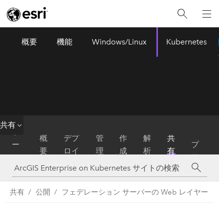
概要
機能
Windows/Linux
Kubernetes
ArcGIS Enterprise
Menu
共有
ホ
ア
概
デプ
管
作
解
共
ー
プ
要
ロイ
理
成
析
有
ム
リ
共有
公開
フェデレーション サーバーの Web レイヤー