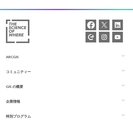
ARCGIS
コミュニティー
ArcGIS の概要
GIS の概要
Esri Community
マッピング
企業情報
GIS とは
ArcGIS ブログ
ArcGIS Pro
特別プログラム
Esri について
ロケーション インテリジェンス
業界ブログ
ArcGIS Enterprise
ArcGIS for Personal Use