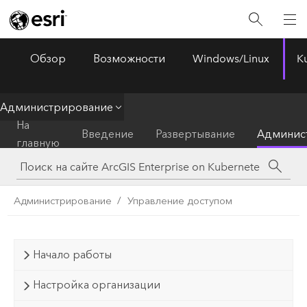
Обзор
Возможности
Windows/Linux
K
ArcGIS Enterprise
Menu
Администрирование
На
Введение
Развертывание
Админис
главную
Администрирование
Управление доступом
Начало работы
Настройка организации