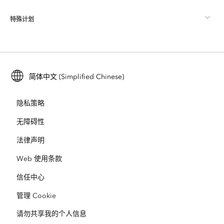
ArcGIS Pro
特殊计划
关于 Esri
位置智能
行业博客
ArcGIS Enterprise
ArcGIS for Personal Use
联系我们
培训
用户研究和测试
ArcGIS Online
ArcGIS for Student Use
简体中文 (Simplified Chinese)
招贤纳士
ArcUser
Esri 年轻专家关系网
开发者技术
保护
隐私策略
开放视野
ArcNews
活动
ArcGIS Location Platform
无障碍性
灾难响应
合作伙伴
ArcWatch
法律声明
Esri Store
教育
Web 使用条款
业务行为准则
Esri Press
ArcGIS Architecture Center
信任中心
非营利机构
环境与可持续发展倡议
Esri 视频
管理 Cookie
请勿共享我的个人信息
种族平等
网站地图
GIS 字典