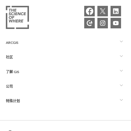
ARCGIS
社区
ArcGIS 概览
了解 GIS
Esri 社区
制图
公司
什么是 GIS？
ArcGIS 博客
ArcGIS Pro
特殊计划
关于 Esri
位置智能
行业博客
ArcGIS Enterprise
ArcGIS for Personal Use
联系我们
培训
用户研究和测试
ArcGIS Online