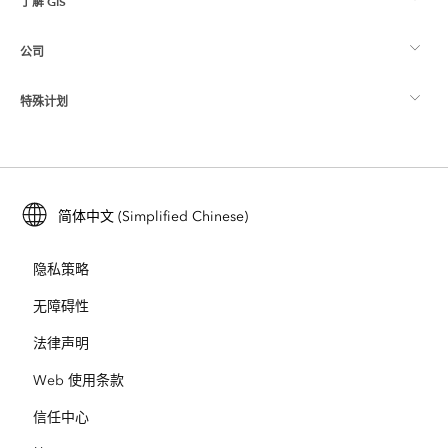
了解 GIS
Esri 社区
制图
公司
什么是 GIS？
ArcGIS 博客
ArcGIS Pro
特殊计划
关于 Esri
位置智能
行业博客
ArcGIS Enterprise
ArcGIS for Personal Use
联系我们
培训
用户研究和测试
ArcGIS Online
ArcGIS for Student Use
简体中文 (Simplified Chinese)
招贤纳士
ArcUser
Esri 年轻专家关系网
开发者技术
保护
隐私策略
开放视野
ArcNews
活动
ArcGIS Location Platform
无障碍性
灾难响应
合作伙伴
ArcWatch
法律声明
Esri Store
教育
Web 使用条款
业务行为准则
Esri Press
ArcGIS Architecture Center
信任中心
非营利机构
环境与可持续发展倡议
Esri 视频