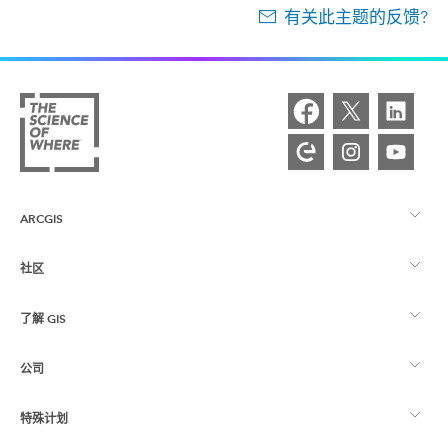
有关此主题的反馈?
ARCGIS
社区
ArcGIS 概览
了解 GIS
Esri 社区
制图
公司
什么是 GIS？
ArcGIS 博客
ArcGIS Pro
特殊计划
关于 Esri
位置智能
行业博客
ArcGIS Enterprise