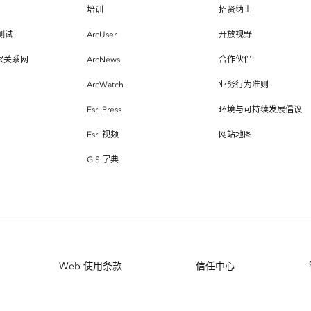
培训
招贤纳士
测试
ArcUser
开放视野
专家关系网
ArcNews
合作伙伴
ArcWatch
业务行为准则
Esri Press
环境与可持续发展倡议
Esri 视频
网站地图
GIS 字典
Web 使用条款
信任中心