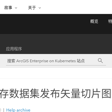
专题倡议
故事
关于
ESRI 故事
关于 ESRI
自助服务
购买 ARCGIS
联系我们
关于 GIS
概览
WhereNext Magazine
关于 Esri
地理空间卓越之旅
ArcUser
用户类型
联系支持部门
什么是 GIS？
间上查看和了解数据
高管级新闻和见解
面向 ArcGIS 用户的实用技术
基于角色的 ArcGIS 访问权限
Esri 计划和倡议
Esri 社区
地理方法
资源
Esri 博客
Esri Store
活动
ArcGIS 博客
应用程序
置引入分析
现实世界的全球 GIS 创新
ArcNews
Esri 的 ArcGIS 产品
行业新闻和 ArcGIS 更新
合作伙伴
文档
管理
Esri 和 The Science of Where 播
如何购买
、编辑和共享空间数据
客
ArcWatch
Esri 产品、合作伙伴产品和开发
招贤纳士
My Esri
基础设施管理
商业和技术领导者之声
地理空间新闻、观点和趋势
人员订阅
使用 GIS 创建现代化、有弹性且可持续发展
媒体与分析师关系
的未来。 规划和运营的地理方法有助于领导
有功能
者了解基础设施工程与周围环境的关系。
存数据集发布矢量切片图
所有故事
探索基础设施管理
联系我们
0
|
Help archive