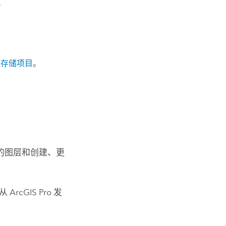
。
据存储项目
。
的图层和创建、更
述从
ArcGIS Pro
发