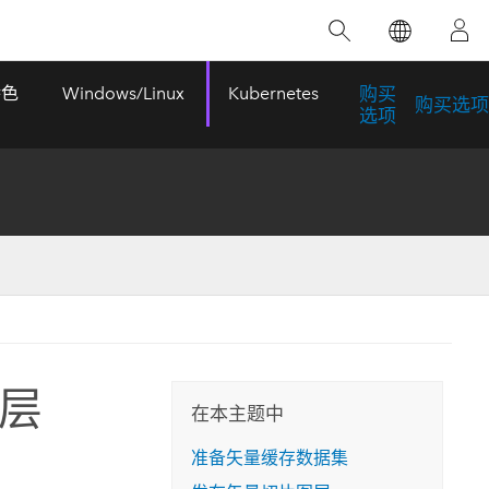
精选产品
专题培训
精选故事
推荐书籍
致力于创新
特色
Windows/Linux
Kubernetes
购买
购买选项
人工智能
选项
位置智能
数字化转换
数字孪生体
了解 ArcGIS Pro
空间数据科学：提升分析能力
当地图成为关键时刻的救命稻草
位置的力量
ArcGIS Pro 是 Esri 出品的全球领先的 GIS 桌
在这门导师授课式课程中，我们将探索如何
在巴西 2024 年遭遇历史性大洪水期间，专门
作者：Jack Dangermond
面应用程序，适用于制图、分析和数据管
运用空间统计技术来发现数据中的规律与关
从事 GIS 技术的 Codex 公司在 30 天内打造
这本书带领读者踏上一
理。 了解这项技术的实际效果，亲身体验交
联，并产出能解决复杂问题的深刻见解。
了 17 个应急洪水应用程序，为关键的救援行
层
旅程，深入探索现代地
互式地图，探索产品功能，或者直接开始免
动提供了有力支持。
在本主题中
探索课程
其应对全球重大挑战的
费试用。
阅读故事
准备矢量缓存数据集
转至书籍详情
探索 ArcGIS Pro