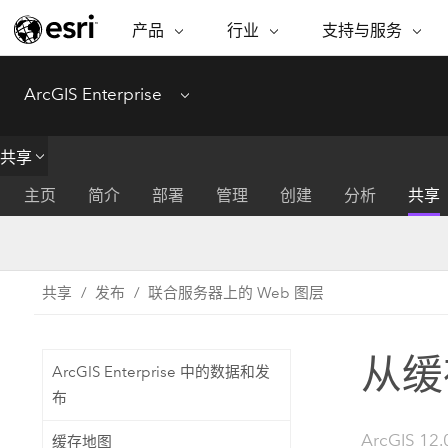
产品
行业
支持与服务
ARCGIS
行业
支持与服务
功能
ArcGIS Enterprise
Menu
ArcGIS 概览
建筑、工程和建
专业服务
非营利机构
制图
Esri 企业级地理空间平台
造
从空
技术支持
公共安全
共享
ArcGIS Online
商业
分析
培训
自然科学
主页
简介
部署
管理
创建
分析
共享
完整的 SaaS 制图平台
将位
保护
州和地方政府
ArcGIS Pro
数据
教育
世界领先的 GIS 软件
集成
可持续发展
共享
发布
联合服务器上的 Web 图层
能源公用事业
ArcGIS Enterprise
电信
用于 GIS 和制图的基础系统
所
设施点管理
交通运输
从缓
ArcGIS Enterprise 中的数据和发
开发者技术
卫生与公共服务
水
布
构建制图和空间分析应用程序
国家政府
ArcGIS 12.
缓存地图