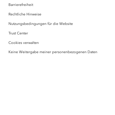
ArcGIS Location Platform
Barrierefreiheit
Katastrophenhilfe
Partner
ArcWatch
Rechtliche Hinweise
Esri Store
Bildung
Nutzungsbedingungen für die Website
Verhaltenskodex
Esri Press
ArcGIS Architecture Center
Trust Center
Gemeinnützige Organisationen
Erklärung zu Umweltschutz und Nachhaltigkeit
Esri Videos
Cookies verwalten
Keine Weitergabe meiner personenbezogenen Daten
Gleichbehandlung
Sitemap
GIS-Wörterbuch