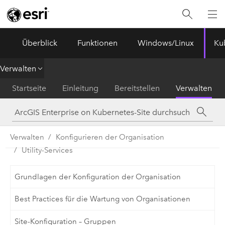
ArcGIS Enterprise
Menu
Überblick
Funktionen
Windows/Linux
Ku
Verwalten
Startseite
Einleitung
Bereitstellen
Verwalten
Verwalten
Konfigurieren der Organisation
Utility-Services
Grundlagen der Konfiguration der Organisation
Best Practices für die Wartung von Organisationen
Site-Konfiguration – Gruppen