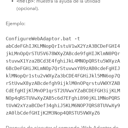
<help>
: muestra la ayuda de la utilidad
(opcional).
Ejemplo:
ConfigureWebAdaptor.bat -t 
abCdeFGhIJKLMNopQrIstuV1wX2YzA3BCDeFGHI4
jkLMnOpQrSTU5V678WXyZABcde9fgHIJKlmN0PQr
stuvwX1Yza2BCd3E4fghiJkL4MNOpQRStu5WXyzA
6BcDeFGHiJKLmNOp7QrStuvwxY89zAB0cdeFgHIJ
klMNopQr1stu2vWXyZa3bCDE4FGHiJkl5MN6op7Q
rStUvwX8yzABcdefgh9ijklM0nOPqrstuVWXYZAB
CdEfgHIjKlMnOP1qrST2UVwxYZaBCDEFGH3ijKLM
NOp4qRSTUVwXyZAB5c6d7EFghi890jKL1MNoPQRS
tUvW2xYzaBCDef34ghiJ5KLM6NOP7QRS8TUVwXy9
zA0lbCdefGHIjK2M3Nop4QRSTU5VWXyZ6
Después de ejecutar el comando,
Web Adaptor de