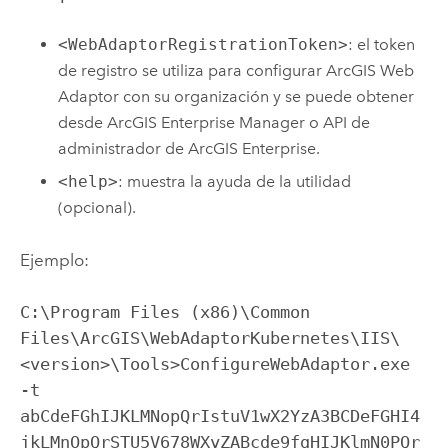
<WebAdaptorRegistrationToken>
: el token
de registro se utiliza para configurar
ArcGIS Web
Adaptor
con su organización y se puede obtener
desde
ArcGIS Enterprise Manager
o
API de
administrador de ArcGIS Enterprise
.
<help>
: muestra la ayuda de la utilidad
(opcional).
Ejemplo:
C:\Program Files (x86)\Common 
Files\ArcGIS\WebAdaptorKubernetes\IIS\
<version>\Tools>ConfigureWebAdaptor.exe 
-t 
abCdeFGhIJKLMNopQrIstuV1wX2YzA3BCDeFGHI4
jkLMnOpQrSTU5V678WXyZABcde9fgHIJKlmN0PQr