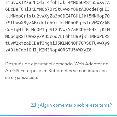
stuvwX1Yza2BCd3E4fghiJkL4MNOpQRStu5WXyzA
6BcDeFGHiJKLmNOp7QrStuvwxY89zAB0cdeFgHIJ
klMNopQr1stu2vWXyZa3bCDE4FGHiJkl5MN6op7Q
rStUvwX8yzABcdefgh9ijklM0nOPqrstuVWXYZAB
CdEfgHIjKlMnOP1qrST2UVwxYZaBCDEFGH3ijKLM
NOp4qRSTUVwXyZAB5c6d7EFghi890jKL1MNoPQRS
tUvW2xYzaBCDef34ghiJ5KLM6NOP7QRS8TUVwXy9
zA0lbCdefGHIjK2M3Nop4QRSTU5VWXyZ6
Después de ejecutar el comando,
Web Adaptor de
ArcGIS Enterprise en Kubernetes
se configura con
su organización.
¿Algún comentario sobre este tema?