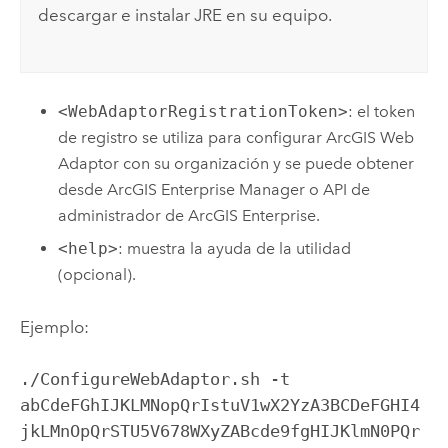
descargar e instalar JRE en su equipo.
<WebAdaptorRegistrationToken>
: el token
de registro se utiliza para configurar
ArcGIS Web
Adaptor
con su organización y se puede obtener
desde
ArcGIS Enterprise Manager
o
API de
administrador de ArcGIS Enterprise
.
<help>
: muestra la ayuda de la utilidad
(opcional).
Ejemplo:
./ConfigureWebAdaptor.sh -t 
abCdeFGhIJKLMNopQrIstuV1wX2YzA3BCDeFGHI4
jkLMnOpQrSTU5V678WXyZABcde9fgHIJKlmN0PQr