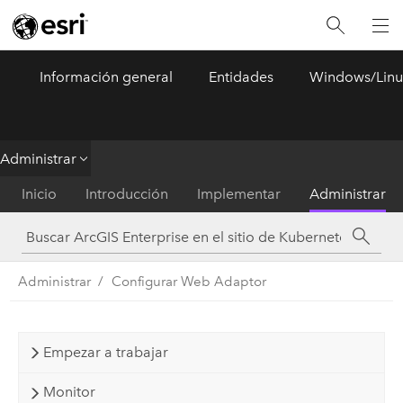
Información general
Entidades
Windows/Linu
ArcGIS Enterprise
Menu
Administrar
Inicio
Introducción
Implementar
Administrar
Administrar
Configurar Web Adaptor
Empezar a trabajar
Monitor