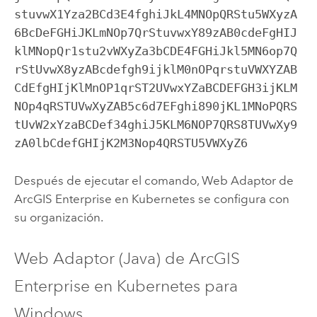
stuvwX1Yza2BCd3E4fghiJkL4MNOpQRStu5WXyzA
6BcDeFGHiJKLmNOp7QrStuvwxY89zAB0cdeFgHIJ
klMNopQr1stu2vWXyZa3bCDE4FGHiJkl5MN6op7Q
rStUvwX8yzABcdefgh9ijklM0nOPqrstuVWXYZAB
CdEfgHIjKlMnOP1qrST2UVwxYZaBCDEFGH3ijKLM
NOp4qRSTUVwXyZAB5c6d7EFghi890jKL1MNoPQRS
tUvW2xYzaBCDef34ghiJ5KLM6NOP7QRS8TUVwXy9
zA0lbCdefGHIjK2M3Nop4QRSTU5VWXyZ6
Después de ejecutar el comando,
Web Adaptor de
ArcGIS Enterprise en Kubernetes
se configura con
su organización.
Web Adaptor (Java) de ArcGIS
Enterprise en Kubernetes
para
Windows