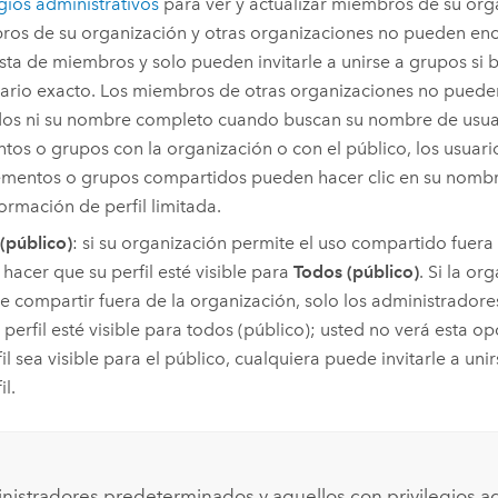
egios administrativos
para ver y actualizar miembros de su orga
os de su organización y otras organizaciones no pueden en
lista de miembros y solo pueden invitarle a unirse a grupos s
ario exacto. Los miembros de otras organizaciones no puede
dos ni su nombre completo cuando buscan su nombre de usua
tos o grupos con la organización o con el público, los usuar
ementos o grupos compartidos pueden hacer clic en su nombr
formación de perfil limitada.
(público)
: si su organización permite el uso compartido fuera
hacer que su perfil esté visible para
Todos (público)
. Si la or
e compartir fuera de la organización, solo los administrador
 perfil esté visible para todos (público); usted no verá esta op
fil sea visible para el público, cualquiera puede invitarle a uni
il.
nistradores predeterminados y aquellos con privilegios ad