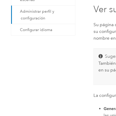
Ver s
Administrar perfil y
configuración
Su página d
Configurar idioma
su configur
nombre en l
Suger
También 
en su pág
La configu
Gener
las un