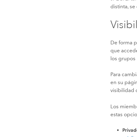
distinta, s
Visibi
De forma p
que acceden
los grupos
Para cambia
en su págin
visibilidad
Los miembro
estas opci
Privad