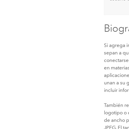
Biogra
Si agrega i
sepan a qu
conectarse 
en materias
aplicacione
unan a su g
incluir inf
También res
logotipo o
de ancho p
JPEG. El t