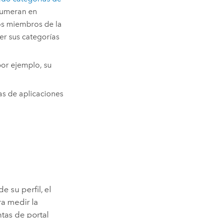
enumeran en
os miembros de la
r sus categorías
por ejemplo, su
as de aplicaciones
e su perfil, el
ra medir la
ntas de portal