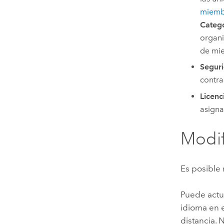
miemb
Categ
organi
de mie
Segur
contra
Licenc
asigna
Modif
Es posible 
Puede actua
idioma en e
distancia. 