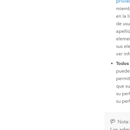
privil
miembr
en la 
de usu
apelli
elemen
sus el
ver in
Todos 
puede 
permit
que su
su per
su perf
Nota:
Los admi