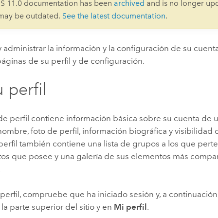
IS 11.0 documentation has been
archived
and is no longer up
Explorar la gestión de infrae
 may be outdated.
See the latest documentation
.
Todas las historias
 administrar la información y la configuración de su cuent
áginas de su perfil y de configuración.
 perfil
e perfil contiene información básica sobre su cuenta de u
nombre, foto de perfil, información biográfica y visibilidad d
erfil también contiene una lista de grupos a los que pert
os que posee y una galería de sus elementos más compar
.
 perfil, compruebe que ha iniciado sesión y, a continuación
a parte superior del sitio y en
Mi perfil
.