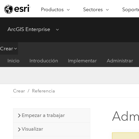
Productos
Sectores
Soporte
ARCGIS
SECTORES
SOPORTE
CA
ArcGIS Enterprise
Menu
Descripción general de ArcGIS
Arquitectura, ingeniería y
Servici
Re
Plataforma geoespacial de Esri
construcción
Ve
Soporte
Crear
para empresas
es
Empresa
Formac
Inicio
Introducción
Implementar
Administrar
ArcGIS Online
An
Conservación
Plataforma completa de
Pr
representación cartográfica de
an
Educación
SaaS
Ad
Crear
Referencia
Servicios públicos de ener
ArcGIS Pro
In
Gestión de instalaciones
El software SIG líder del mundo
es
Admi
Empezar a trabajar
Salud y servicios humanos
ArcGIS Enterprise
Sistema fundamental para SIG y
Visualizar
Gobierno nacional
representación cartográfica