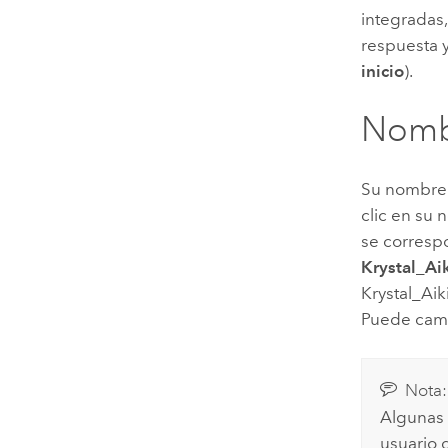
integradas,
respuesta y
inicio
).
Nomb
Su nombre 
clic en su 
se corresp
Krystal_Ai
Krystal_Aik
Puede camb
Nota:
Algunas
usuario 