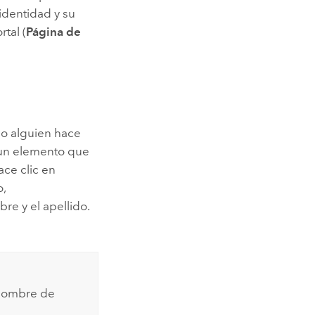
identidad y su
tal (
Página de
do alguien hace
a un elemento que
ce clic en
o,
re y el apellido.
 nombre de