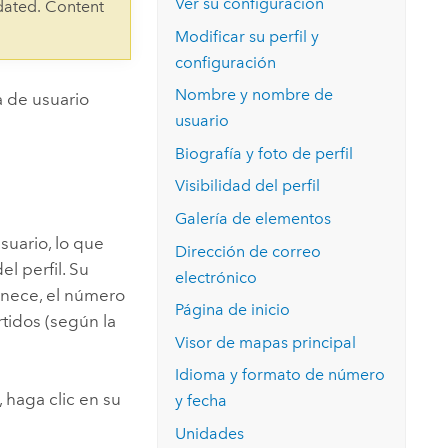
Ver su configuración
Explorar el curso
dated. Content
structuras
Explorar ArcGIS Pro
Leer la historia
Modificar su perfil y
configuración
Nombre y nombre de
a de usuario
usuario
Biografía y foto de perfil
Visibilidad del perfil
Galería de elementos
suario, lo que
Dirección de correo
el perfil.
Su
electrónico
enece, el número
Página de inicio
tidos (según la
Visor de mapas principal
Idioma y formato de número
, haga clic en su
y fecha
Unidades