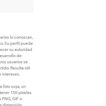
arios lo conozcan,
o. Su perfil puede
lecer su autoridad
esarrollo de
tros usuarios se
ido. Resulta útil
 intereses.
a foto suya, un
tener 150 píxeles
o PNG, GIF o
na dimensión