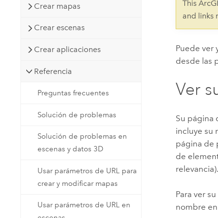
This ArcG
Crear mapas
Recursos Naturales
Tecnología para desarrolladores
and links
Crear escenas
Crear aplicaciones de
representación cartográfica y
Todos los sectores
Puede ver y
Crear aplicaciones
análisis espacial
desde las p
Referencia
Ver su
Todos los productos
Preguntas frecuentes
Solución de problemas
Su página d
incluye su 
Solución de problemas en
página de p
escenas y datos 3D
de element
relevancia)
Usar parámetros de URL para
crear y modificar mapas
Para ver su
Usar parámetros de URL en
nombre en l
escenas