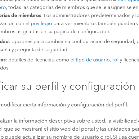
ro
, todas las categorías de miembros que se le asignen se 
orías de miembros
. Los administradores predeterminados y l
zación con el
privilegio
para ver miembros también pueden ve
mbros asignadas en su página de configuración.
idad
: opciones para cambiar su configuración de seguridad, 
seña y pregunta de seguridad.
ias
: detalles de licencias, como el
tipo de usuario
,
rol
y licenci
dos.
icar su perfil y configuración
modificar cierta información y configuración del perfil.
lizar la información descriptiva sobre usted, la visibilidad d
l que se mostrará el sitio web del portal y las unidades pa
No puede actualizar su nombre de usuario o rol. Si usa cue