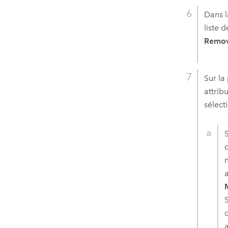
Dans 
liste 
Remov
Sur l
attrib
sélect