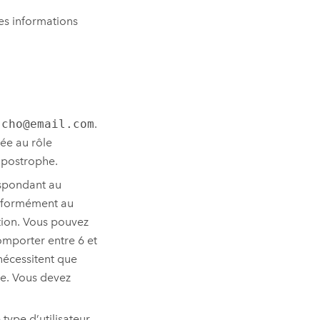
les informations
jcho@email.com
.
vée au rôle
apostrophe.
espondant au
onformément au
tion. Vous pouvez
comporter entre 6 et
écessitent que
se. Vous devez
 type d’utilisateur