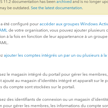
IS 11.2 documentation has been
archived
and is no longer up
professionnels et
perspectiv
 may be outdated.
See the latest documentation
.
technologiques
tendances
l’univers
il a été configuré pour
accéder aux groupes
Windows Activ
géospatia
AML
de votre organisation, vous pouvez ajouter plusieurs
ion à la fois en fonction de leur appartenance à un group
Tous les récits
AML
.
ez
ajouter les comptes intégrés un par un ou plusieurs à la 
lisez le magasin intégré du portail pour gérer les membres
ajouté au magasin d’identités intégré et apparaît sur le po
s du compte sont stockées sur le portail.
lisez des identifiants de connexion ou un magasin d’identi
n pour gérer les membres, les informations du compte sont