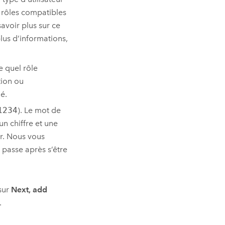
s rôles compatibles
avoir plus sur ce
plus d’informations,
e quel rôle
tion ou
é.
1234
). Le mot de
n chiffre et une
ur. Nous vous
passe après s’être
 sur
Next, add
.