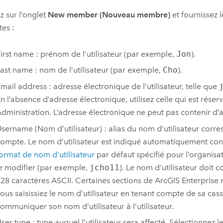
z sur l’onglet
New member (Nouveau membre)
et fournissez 
tes :
irst name : prénom de l’utilisateur (par exemple,
Jon
).
ast name : nom de l’utilisateur (par exemple,
Cho
).
mail address : adresse électronique de l’utilisateur, telle que
n l’absence d’adresse électronique, utilisez celle qui est réser
dministration. L’adresse électronique ne peut pas contenir d’
sername (Nom d’utilisateur) : alias du nom d’utilisateur corr
ompte. Le nom d’utilisateur est indiqué automatiquement c
ormat de nom d’utilisateur
par défaut spécifié pour l’organisa
e modifier (par exemple,
jcho11
). Le nom d’utilisateur doit 
28 caractères ASCII. Certaines sections de
ArcGIS Enterprise
n
ous saisissiez le nom d’utilisateur en tenant compte de sa cas
ommuniquer son nom d’utilisateur à l’utilisateur.
ser type : type auquel l’utilisateur sera affecté. Sélectionnez le