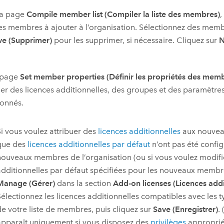
la page
Compile member list (Compiler la liste des membres)
,
des membres à ajouter à l’organisation. Sélectionnez des memb
e (Supprimer)
pour les supprimer, si nécessaire. Cliquez sur
N
a page
Set member properties (Définir les propriétés des mem
uer des licences additionnelles, des groupes et des paramèt
ionnés.
Si vous voulez attribuer des
licences additionnelles
aux nouvea
que des
licences additionnelles par défaut
n’ont pas été config
nouveaux membres de l’organisation (ou si vous voulez modifie
additionnelles par défaut spécifiées pour les nouveaux membre
Manage (Gérer)
dans la section
Add-on licenses (Licences addi
Sélectionnez les licences additionnelles compatibles avec les ty
de votre liste de membres, puis cliquez sur
Save (Enregistrer)
.
apparaît uniquement si vous disposez des
privilèges
approprié