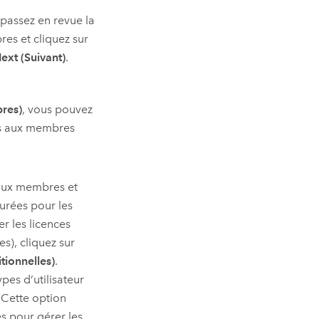
 passez en revue la
res et cliquez sur
ext (Suivant)
.
bres)
, vous pouvez
res aux membres
ux membres et
urées pour les
r les licences
s), cliquez sur
tionnelles)
.
pes d’utilisateur
 (Cette option
s pour gérer les