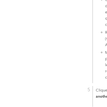
d
e
q
c
R
(
A
M
p
l
r
c
Clique
anothe