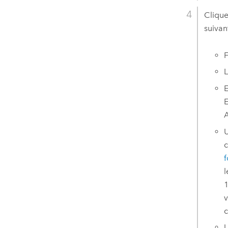
Clique
suivan
F
L
E
E
A
U
c
f
l
1
v
c
U