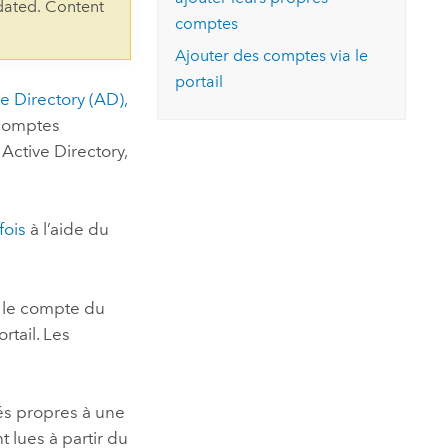
essai gratuit.
dated. Content
comptes
Lire le récit
Explorer ce cours
es et
Découvrir ArcGIS Pro
 de
Ajouter des comptes via le
portail
e Directory (AD)
,
l
 comptes
e
Active Directory
,
fois
à l’aide du
, le compte du
rtail. Les
tés propres à une
 lues à partir du