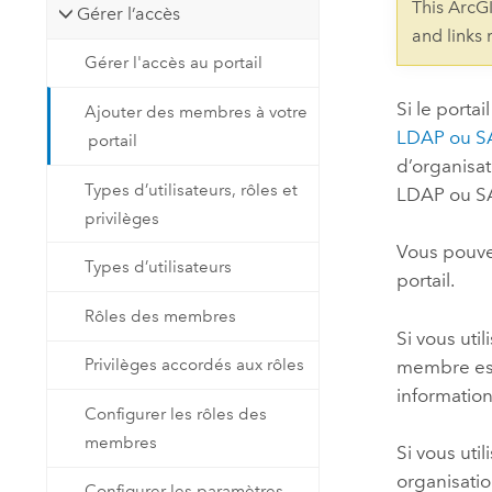
This ArcG
Gérer l’accès
Ressources naturelles
Technologie Developer
and links
Gérer l'accès au portail
Créer des applications de
cartographie et d’analyse spatiale
Tous les secteurs d’activité
Si le porta
Ajouter des membres à votre
LDAP ou
S
portail
d’organisat
Tous les produits
Types d’utilisateurs, rôles et
LDAP ou
S
privilèges
Vous pouv
Types d’utilisateurs
portail.
Rôles des membres
Si vous uti
Privilèges accordés aux rôles
membre est 
information
Configurer les rôles des
membres
Si vous uti
organisatio
Configurer les paramètres