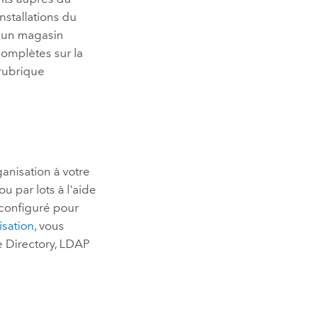
installations du
d’un magasin
 complètes sur la
 rubrique
anisation à votre
u par lots à l'aide
é configuré pour
isation
, vous
e Directory
, LDAP