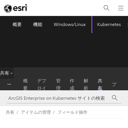
概要
機能
Windows/Linux
Kubernetes
ArcGIS Enterprise
Menu
共有
ホ
ア
概
デプ
管
作
解
共
ー
プ
要
ロイ
理
成
析
有
ム
リ
共有
アイテムの管理
フィールド操作