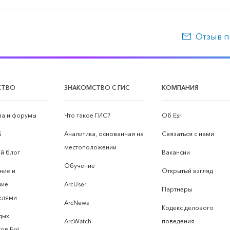
Отзыв п
СТВО
ЗНАКОМСТВО С ГИС
КОМПАНИЯ
а и форумы
Что такое ГИС?
Об Esri
S
Аналитика, основанная на
Связаться с нами
местоположении
й блог
Вакансии
Обучение
ние и
Открытый взгляд
ние
ArcUser
Партнеры
елями
ArcNews
Кодекс делового
дых
ArcWatch
поведения
ов Esri