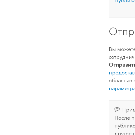
Публика
Отпр
Вы можете
сотруднич
Отправит
предостав
областью с
параметр
Прим
После п
публико
другое 