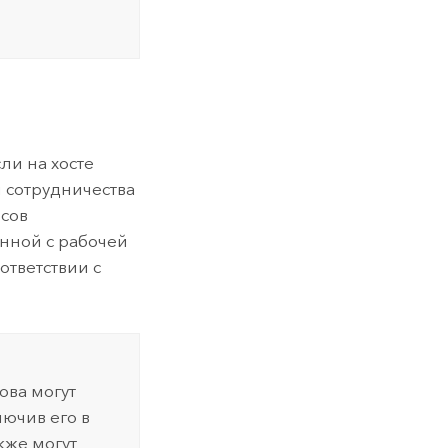
ли на хосте
 сотрудничества
рсов
анной с рабочей
ответствии с
ова могут
лючив его в
кже могут