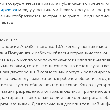
нии сотрудничества правила публикации определяют
зируются
между участниками. Режим доступа и настро
ации отображаются на странице группы, под надпис
чество
.
ечание:
 с версии
ArcGIS Enterprise
10.9, когда участник имеет
и и Получения
к рабочей области сотрудничества, он
ть двустороннюю синхронизацию изменений данны
ыми слоями, которые они совместно используют в кач
ивая двусторонний совместный доступ к редактиров
к включает эту возможность в рабочей области сотрудн
 используются общие векторные слои. Когда двустор
изация разрешена, и отправляющий, и принимающи
едактировать векторный слой и синхронизировать о
рганизациями. Для получения дополнительной инф