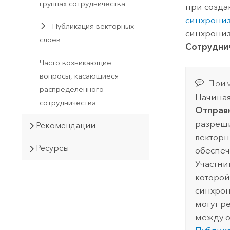
группах сотрудничества
при созда
синхрони
Публикация векторных
синхрониз
слоев
Сотрудни
Часто возникающие
вопросы, касающиеся
Прим
распределенного
Начиная
сотрудничества
Отправк
разреши
Рекомендации
векторн
Ресурсы
обеспеч
Участни
которой
синхрон
могут р
между о