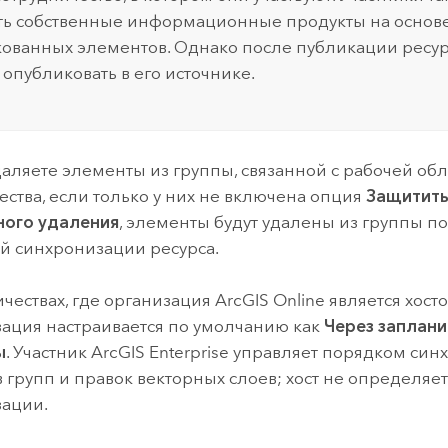
ть собственные информационные продукты на основ
ованных элементов. Однако после публикации ресур
 опубликовать в его источнике.
даляете элементы из группы, связанной с рабочей об
ества, если только у них не включена опция
Защитить
ного удаления
, элементы будут удалены из группы п
 синхронизации ресурса.
ичествах, где организация
ArcGIS Online
является хосто
ация настраивается по умолчанию как
Через заплан
ы
. Участник
ArcGIS Enterprise
управляет порядком син
 групп и правок векторных слоев; хост не определяе
зации.