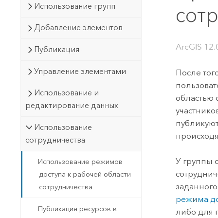
Государственное управ
Использование групп
сот
Фундаментальная система для
ГИС и картографии
Природные ресурсы
Добавление элементов
Технология Developer
ArcGIS 12.
Публикация
Создание картографических
Все отрасли
приложений и приложений
Управление элементами
После тог
пространственного анализа
пользоват
Использование и
областью 
редактирование данных
участнико
Все продукты
публикуют
Использование
происходя
сотрудничества
У группы 
Использование режимов
сотруднич
доступа к рабочей области
заданного
сотрудничества
режима д
Публикация ресурсов в
либо для п