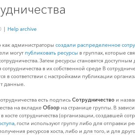
ление
Вода
рудничества
технологий
0
|
Help archive
Все истории
о как администраторы
создали распределенное сотр
ели могут
публиковать ресурсы
в группах, которые св
сотрудничества. Затем ресурсы становятся доступным 
в сотрудничества в их собственной среде В сотруднич
ся в соответствии с настройками публикации организ
т данные.
сотрудничества есть подпись
Сотрудничество
и назв
ества на вкладке
Обзор
на странице группы. В зависи
 в хосте сотрудничества (организации, создавшей сот
оступа
, гости используют группу либо для отправки рес
олучения ресурсов хоста, либо и для того, и для друг