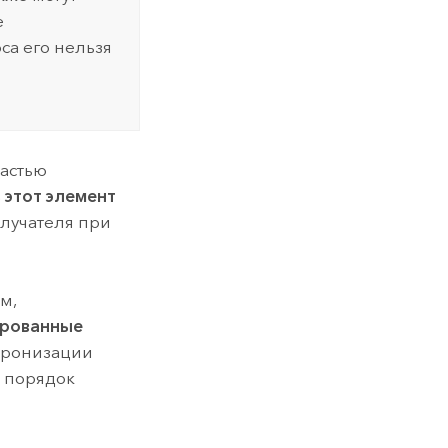
е
са его нельзя
ластью
 этот элемент
олучателя при
м,
ированные
хронизации
т порядок