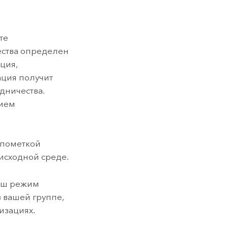
те
ества определен
ция,
ация получит
удничества.
нием
 пометкой
 исходной среде.
ваш режим
в вашей группе,
изациях.