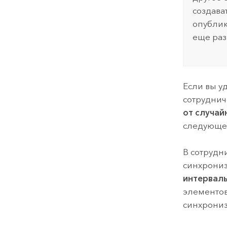
создава
опублик
еще раз
Если вы у
сотруднич
от случай
следующей
В сотрудн
синхрониз
интервал
элементов
синхрони