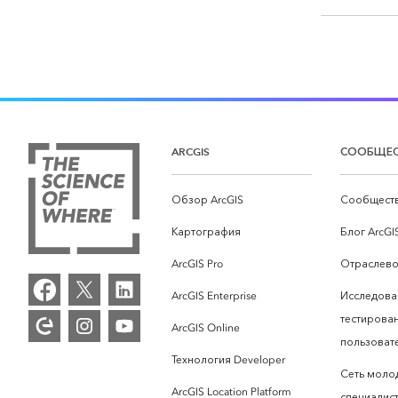
ARCGIS
СООБЩЕ
Обзор ArcGIS
Сообществ
Картография
Блог ArcGI
ArcGIS Pro
Отраслево
ArcGIS Enterprise
Исследова
тестирова
ArcGIS Online
пользоват
Технология Developer
Сеть моло
ArcGIS Location Platform
специалист