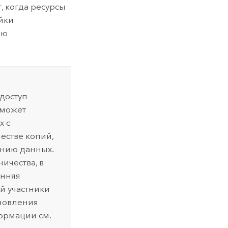
, когда ресурсы
йки
ью
 доступ
 может
х с
естве копий,
анию данных.
ичества, в
онняя
й участники
бновления
ормации см.