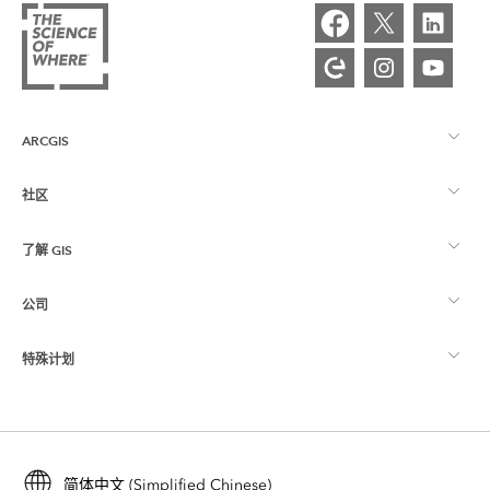
ARCGIS
社区
ArcGIS 概览
了解 GIS
Esri 社区
制图
公司
什么是 GIS？
ArcGIS 博客
ArcGIS Pro
特殊计划
关于 Esri
位置智能
行业博客
ArcGIS Enterprise
ArcGIS for Personal Use
联系我们
培训
用户研究和测试
ArcGIS Online
ArcGIS for Student Use
简体中文 (Simplified Chinese)
招贤纳士