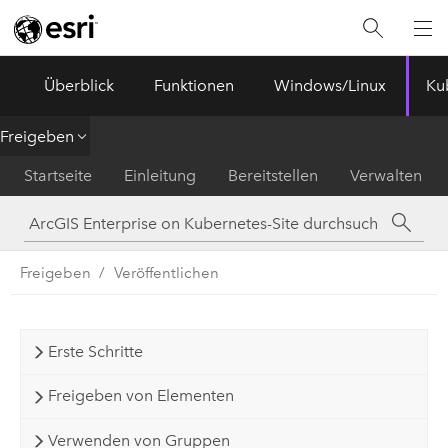
ArcGIS Enterprise
Menu
Überblick
Funktionen
Windows/Linux
Ku
Freigeben
Startseite
Einleitung
Bereitstellen
Verwalten
Freigeben
Veröffentlichen
Erste Schritte
Freigeben von Elementen
Verwenden von Gruppen