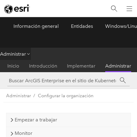
Información general
Entidades
Windows/Linu
ArcGIS Enterprise
Menu
Administrar
Inicio
Introducción
Implementar
Administrar
Administrar
Configurar la organización
Empezar a trabajar
Monitor