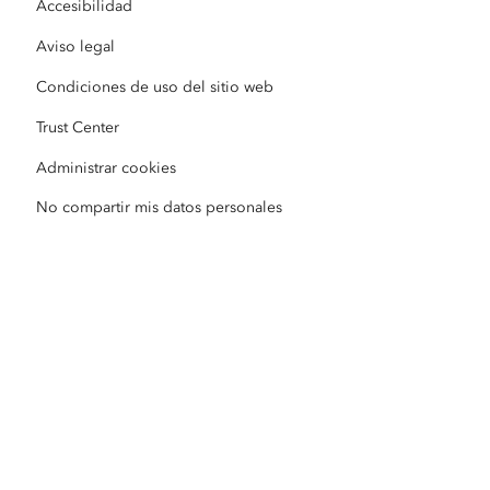
Accesibilidad
Respuesta ante desastres
Partners
ArcWatch
Aviso legal
Tienda de Esri
Educación
Condiciones de uso del sitio web
Código de conducta empresarial
Esri Press
Centro de Arquitectura de ArcGIS
Trust Center
Sin ánimo de lucro
Iniciativas medioambientales y de sostenibilidad
Vídeos de Esri
Administrar cookies
No compartir mis datos personales
Equidad racial
Mapa de sitio
Diccionario SIG