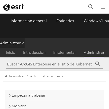
Información general
Entidades
Windows/Linu
ArcGIS Enterprise
Menu
Administrar
Inicio
Introducción
Implementar
Administrar
Administrar
Administrar acceso
Empezar a trabajar
Monitor