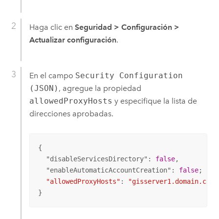
Haga clic en
Seguridad
>
Configuración
>
Actualizar configuración
.
En el campo
Security Configuration
(JSON)
, agregue la propiedad
allowedProxyHosts
y especifique la lista de
direcciones aprobadas.
{

  "
disableServicesDirectory
": 
false
,

  "
enableAutomaticAccountCreation
": 
false
;

"allowedProxyHosts"
: 
"gisserver1.domain.com,