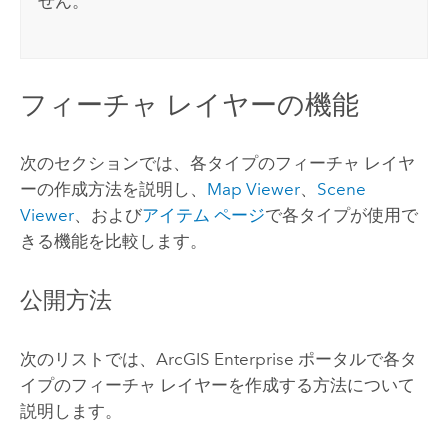
せん。
フィーチャ レイヤーの機能
次のセクションでは、各タイプのフィーチャ レイヤ
ーの作成方法を説明し、
Map Viewer
、
Scene
Viewer
、および
アイテム ページ
で各タイプが使用で
きる機能を比較します。
公開方法
次のリストでは、
ArcGIS Enterprise
ポータルで各タ
イプのフィーチャ レイヤーを作成する方法について
説明します。