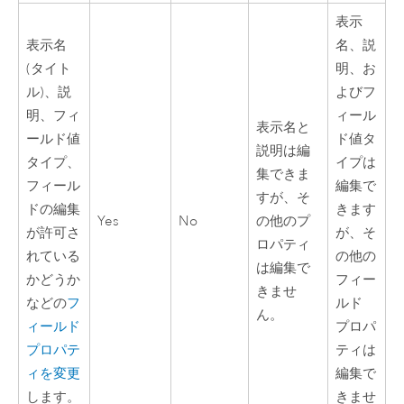
表示
表示名
名、説
(タイト
明、お
ル)、説
よびフ
明、フィ
ィール
表示名と
ールド値
ド値タ
説明は編
タイプ、
イプは
集できま
フィール
編集で
すが、そ
ドの編集
きます
Yes
No
の他のプ
が許可さ
が、そ
ロパティ
れている
の他の
は編集で
かどうか
フィー
きませ
などの
フ
ルド
ん。
ィールド
プロパ
プロパテ
ティは
ィを変更
編集で
します。
きませ