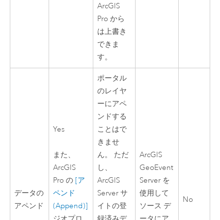
ArcGIS
Pro
から
は上書き
できま
す。
ポータル
のレイヤ
ーにアペ
ンドする
Yes
ことはで
きませ
ん。 ただ
ArcGIS
また、
し、
GeoEvent
ArcGIS
ArcGIS
Server
を
Pro
の
[ア
データの
Server
サ
使用して
ペンド
No
アペンド
イトの登
ソース デ
(Append)]
録済みデ
ータにア
ジオプロ