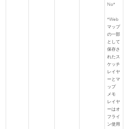
No*
*Web
マップ
の一部
として
保存さ
れたス
ケッチ
レイヤ
ーとマ
ップ
メモ
レイヤ
ーはオ
フライ
ン使用