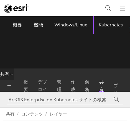
概要
機能
Windows/Linux
Kubernetes
ArcGIS Enterprise
Menu
共有
ホ
ア
概
デプ
管
作
解
共
ー
プ
要
ロイ
理
成
析
有
ム
リ
共有
コンテンツ
レイヤー