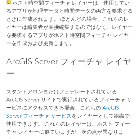
ホスト時空間フィーチャ レイヤーは、使用してい
るアプリが地理データと時間データの両方を要求する
ときに作成されます。 ほとんどの場合、これらのレ
イヤーは編集者が直接編集するのではなく、レイヤー
を要求するアプリがホスト時空間フィーチャ レイヤ
ーを作成および更新します。
ArcGIS Server
フィーチャ レイヤ
ー
スタンドアロンまたはフェデレートされている
ArcGIS Server
サイトで実行されているフィーチャ サ
ービスにアクセスできる場合、これらの
ArcGIS
Server
フィーチャ サービス
をレイヤーとして組織で
使用できます。 これらのレイヤーは、ホスト フィー
チャ レイヤーに似ていますが、次の点が異なりま