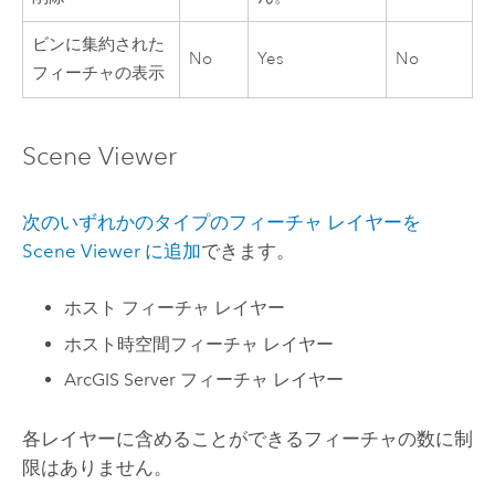
ビンに集約された
No
Yes
No
フィーチャの表示
Scene Viewer
次のいずれかのタイプのフィーチャ レイヤーを
Scene Viewer
に追加
できます。
ホスト フィーチャ レイヤー
ホスト時空間フィーチャ レイヤー
ArcGIS Server
フィーチャ レイヤー
各レイヤーに含めることができるフィーチャの数に制
限はありません。