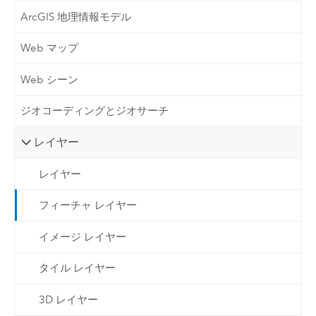
ArcGIS 地理情報モデル
Web マップ
Web シーン
ジオコーディングとジオサーチ
レイヤー
レイヤー
フィーチャ レイヤー
イメージ レイヤー
タイル レイヤー
3D レイヤー