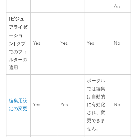
ん。
[ビジュ
アライゼ
ーショ
Yes
Yes
Yes
No
ン]
タブ
でのフィ
ルターの
適用
ポータル
では編集
は自動的
編集用設
Yes
Yes
に有効化
No
定の変更
され、変
更できま
せん。