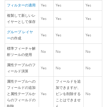
フィルターの適用
Yes
Yes
Yes
複製して新しいレ
Yes
Yes
Yes
イヤーとして保存
グループ レイヤ
Yes
Yes
Yes
ー
の作成
標準フィーチャ解
No
No
No
析ツールの使用
属性テーブルのフ
Yes
No
No
ィールド演算
属性テーブルへの
フィールドを追
フィールドの追加
加できますが、
と属性テーブルか
Yes
ビンを削除する
No
らのフィールドの
ことはできませ
削除
ん。