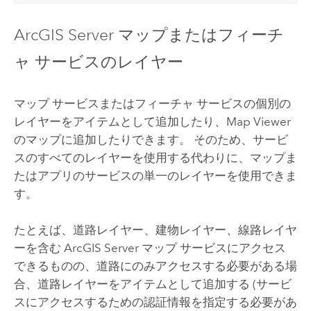
ArcGIS Server
マップまたはフィーチ
ャ サービスのレイヤー
マップ サービスまたはフィーチャ サービスの個別の
レイヤーをアイテムとして追加したり、
Map Viewer
のマップに追加したりできます。
そのため、サービ
スのすべてのレイヤーを使用する代わりに、マップま
たはアプリのサービスの単一のレイヤーを使用できま
す。
たとえば、道路レイヤー、建物レイヤー、線路レイヤ
ーを含む
ArcGIS Server
マップ サービスにアクセス
できるものの、道路にのみアクセスする必要がある場
合、道路レイヤーをアイテムとして追加する (サービ
スにアクセスするための認証情報を指定する必要があ