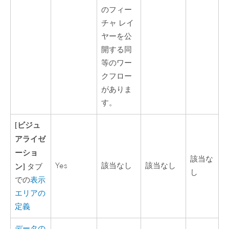
のフィー
チャ レイ
ヤーを公
開する同
等のワー
クフロー
がありま
す。
[ビジュ
アライゼ
ーショ
該当な
Yes
該当なし
該当なし
ン]
タブ
し
での
表示
エリアの
定義
データの