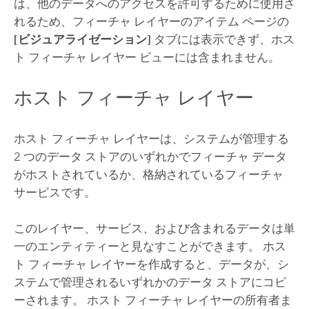
は、他のデータへのアクセスを許可するために使用さ
れるため、フィーチャ レイヤーのアイテム ページの
[ビジュアライゼーション]
タブには表示できず、ホス
ト フィーチャ レイヤー ビューには含まれません。
ホスト フィーチャ レイヤー
ホスト フィーチャ レイヤーは、システムが管理する
2 つのデータ ストアのいずれかでフィーチャ データ
がホストされているか、格納されているフィーチャ
サービスです。
このレイヤー、サービス、および含まれるデータは単
一のエンティティーと見なすことができます。 ホス
ト フィーチャ レイヤーを作成すると、データが、シ
ステムで管理されるいずれかのデータ ストアにコピ
ーされます。 ホスト フィーチャ レイヤーの所有者ま