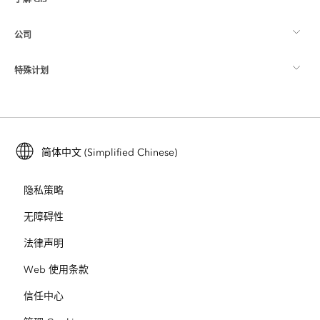
Esri 社区
制图
公司
什么是 GIS？
ArcGIS 博客
ArcGIS Pro
特殊计划
关于 Esri
位置智能
行业博客
ArcGIS Enterprise
ArcGIS for Personal Use
联系我们
培训
用户研究和测试
ArcGIS Online
ArcGIS for Student Use
简体中文 (Simplified Chinese)
招贤纳士
ArcUser
Esri 年轻专家关系网
开发者技术
保护
隐私策略
开放视野
ArcNews
活动
ArcGIS Location Platform
无障碍性
灾难响应
合作伙伴
ArcWatch
法律声明
Esri Store
教育
Web 使用条款
业务行为准则
Esri Press
ArcGIS Architecture Center
信任中心
非营利机构
环境与可持续发展倡议
Esri 视频