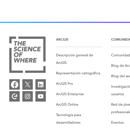
ARCGIS
COMUNID
Descripción general de
Comunidad 
ArcGIS
Blog de Ar
Representación cartográfica
Blog del se
ArcGIS Pro
Investigaci
ArcGIS Enterprise
usuarios
ArcGIS Online
Red de jóv
profesionale
Tecnología para
desarrolladores
Eventos