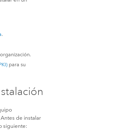
a
.
organización.
PKI)
para su
stalación
quipo
. Antes de instalar
o siguiente: