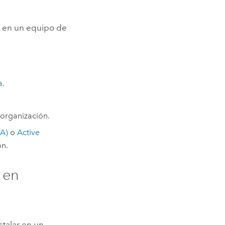
s
en un equipo de
a
.
organización.
WA)
o
Active
ón.
 en
talar en un