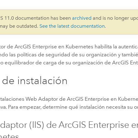
Explorar la gestión de infrae
Todas las historias
IS 11.0 documentation has been
archived
and is no longer up
 may be outdated.
See the latest documentation
.
r de ArcGIS Enterprise en Kubernetes
habilita la autenti
ando las políticas de seguridad de su organización y tamb
omo equilibrador de carga de su organización de
ArcGIS Ent
 de instalación
stalaciones
Web Adaptor de ArcGIS Enterprise en Kuberne
ava
. Para empezar, determine qué instalación necesita su o
aptor (IIS) de ArcGIS Enterprise e
netes