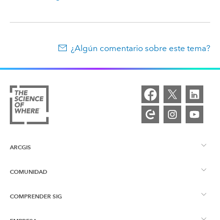
¿Algún comentario sobre este tema?
ARCGIS
COMUNIDAD
Descripción general de ArcGIS
COMPRENDER SIG
Comunidad de Esri
Representación cartográfica