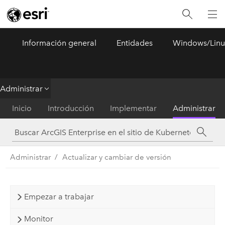
Información general
Entidades
Windows/Linu
ArcGIS Enterprise
Menu
Administrar
Inicio
Introducción
Implementar
Administrar
Administrar
Actualizar y cambiar de versión
Empezar a trabajar
Monitor