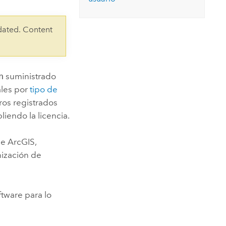
Explorar el curso
structuras
Explorar ArcGIS Pro
Leer la historia
dated. Content
n
suministrado
ales por
tipo de
os registrados
liendo la licencia.
de ArcGIS,
ización de
ftware para lo