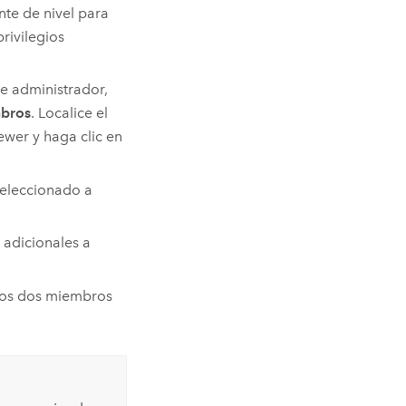
te de nivel para
privilegios
de administrador,
mbros
. Localice el
ewer
y haga clic en
seleccionado a
 adicionales a
 los dos miembros