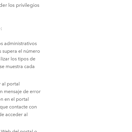
r los privilegios
:
os administrativos
as supera el número
lizar los tipos de
 se muestra cada
 al portal
un mensaje de error
n en el portal
 que contacte con
de acceder al
o Web del portal o