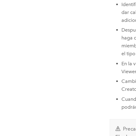
Identi
dar ca
adicio
Despué
haga c
miembr
el tipo
En la 
Viewe
Cambie
Creato
Cuando
podrán
Preca