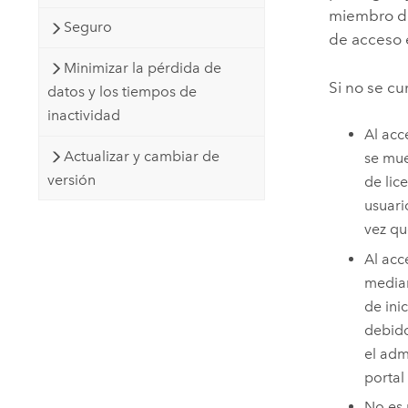
miembro de
Seguro
de acceso
Minimizar la pérdida de
Si no se cu
datos y los tiempos de
inactividad
Al acc
Actualizar y cambiar de
se mue
versión
de lic
usuari
vez qu
Al acc
media
de ini
debido
el adm
portal
No es 