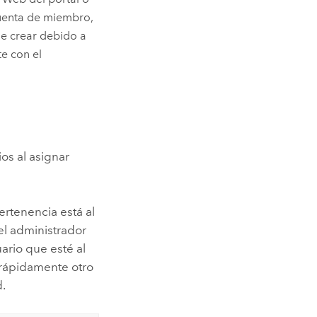
 cuenta de miembro,
de crear debido a
te con el
os al asignar
ertenencia está al
el administrador
ario que esté al
 rápidamente otro
d.