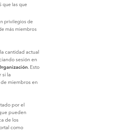
S que las que
n privilegios de
e de más miembros
la cantidad actual
iciando sesión en
Organización
. Esto
 si la
n de miembros en
tado por el
s que pueden
ca de los
portal como