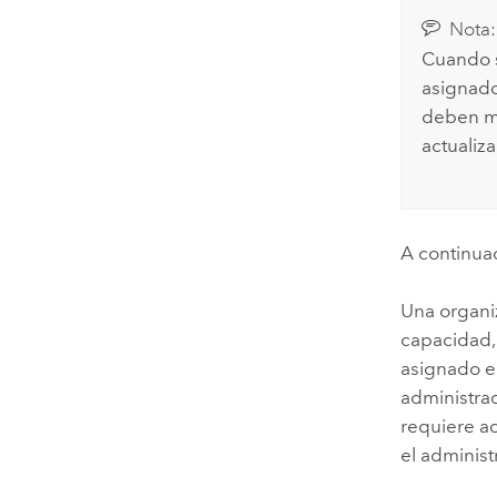
Nota:
Cuando s
asignado
deben mi
actualiz
A continua
Una organi
capacidad, 
asignado e
administrad
requiere a
el administ