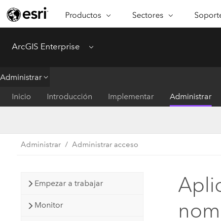
Productos
Sectores
Soporte
ARCGIS
SECTORES
SOPORTE
CA
ArcGIS Enterprise
Menu
Descripción general de ArcGIS
Arquitectura, ingeniería y
Servici
Re
Plataforma geoespacial de Esri
construcción
Ve
Soporte
Administrar
para empresas
es
Empresa
Formac
Inicio
Introducción
Implementar
Administrar
ArcGIS Online
An
Conservación
Plataforma completa de
Pr
representación cartográfica de
an
Educación
SaaS
Ad
Administrar
Administrar acceso
Servicios públicos de ener
ArcGIS Pro
In
Gestión de instalaciones
El software SIG líder del mundo
es
Apli
Empezar a trabajar
Salud y servicios humanos
ArcGIS Enterprise
nomi
Sistema fundamental para SIG y
Monitor
Gobierno nacional
representación cartográfica