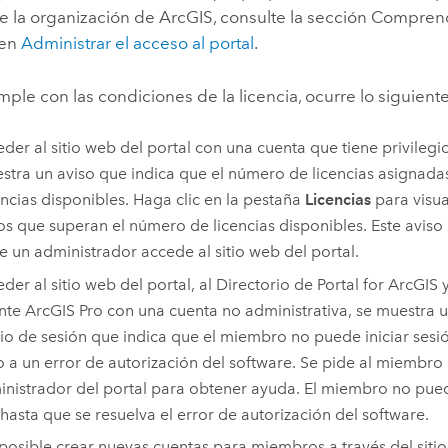
 la organización de ArcGIS, consulte la sección Comprende
 en
Administrar el acceso al portal
.
mple con las condiciones de la licencia, ocurre lo siguiente
eder al sitio web del portal con una cuenta que tiene privilegi
stra un aviso que indica que el número de licencias asignad
encias disponibles. Haga clic en la pestaña
Licencias
para visua
os que superan el número de licencias disponibles. Este aviso
e un administrador accede al sitio web del portal.
eder al sitio web del portal, al Directorio de Portal for ArcGIS y
nte
ArcGIS Pro
con una cuenta no administrativa, se muestra 
cio de sesión que indica que el miembro no puede iniciar sesió
 a un error de autorización del software. Se pide al miembro
inistrador del portal para obtener ayuda. El miembro no pue
 hasta que se resuelva el error de autorización del software.
posible crear nuevas cuentas para miembros a través del siti