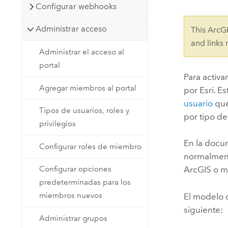
Configurar webhooks
Recursos Naturales
Tecnología para desarrolladores
Administrar acceso
Crear aplicaciones de
This ArcG
representación cartográfica y
and links
Todos los sectores
Administrar el acceso al
análisis espacial
portal
Para activa
Agregar miembros al portal
por Esri. E
Todos los productos
usuario
que
Tipos de usuarios, roles y
por tipo de
privilegios
En la docum
Configurar roles de miembro
normalment
Configurar opciones
ArcGIS o m
predeterminadas para los
miembros nuevos
El modelo d
siguiente:
Administrar grupos