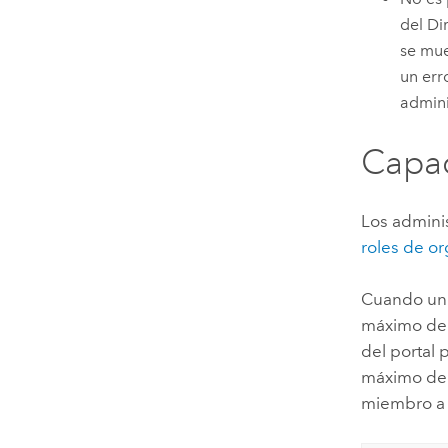
del Di
se mue
un err
admini
Capac
Los adminis
roles de o
Cuando un m
máximo de s
del portal 
máximo de 
miembro a 