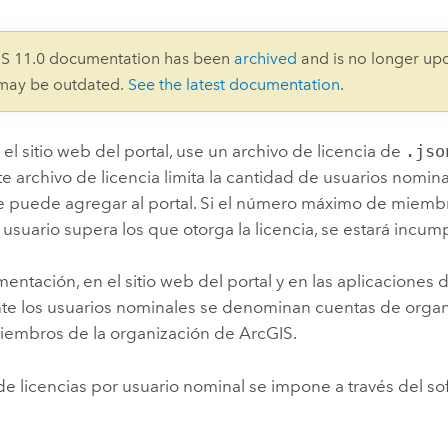
Explorar la gestión de infrae
Todas las historias
IS 11.0 documentation has been
archived
and is no longer up
 may be outdated.
See the latest documentation
.
r el sitio web del portal, use un archivo de licencia de
.jso
ste archivo de licencia limita la cantidad de usuarios nomin
 puede agregar al portal. Si el número máximo de miembr
 usuario supera los que otorga la licencia, se estará incump
entación, en el sitio web del portal y en las aplicaciones 
e los usuarios nominales se denominan cuentas de organ
iembros de la organización de ArcGIS.
e licencias por usuario nominal se impone a través del so