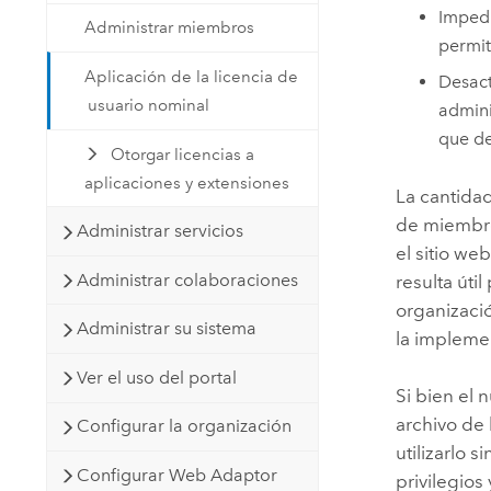
Impedi
Administrar miembros
permit
Aplicación de la licencia de
Desact
usuario nominal
admini
que de
Otorgar licencias a
aplicaciones y extensiones
La cantidad
de miembro
Administrar servicios
el sitio we
Administrar colaboraciones
resulta úti
organizaci
Administrar su sistema
la implemen
Ver el uso del portal
Si bien el 
archivo de 
Configurar la organización
utilizarlo 
Configurar Web Adaptor
privilegios