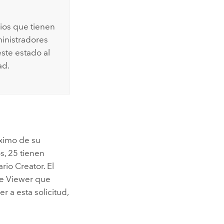
rios que tienen
ministradores
ste estado al
ad.
áximo de su
s, 25 tienen
ario
Creator
. El
de
Viewer
que
 a esta solicitud,