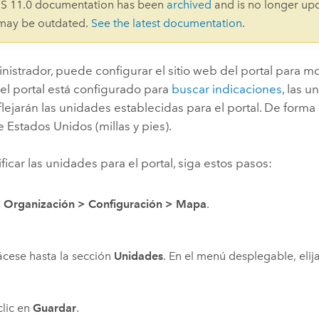
IS 11.0 documentation has been
archived
and is no longer up
Explorar la gestión de infrae
 may be outdated.
See the latest documentation
.
Todas las historias
strador, puede configurar el sitio web del portal para mo
 el portal está configurado para
buscar indicaciones
, las 
lejarán las unidades establecidas para el portal. De forma 
 Estados Unidos (millas y pies).
ficar las unidades para el portal, siga estos pasos:
a
Organización
>
Configuración
>
Mapa
.
cese hasta la sección
Unidades
. En el menú desplegable, elij
lic en
Guardar
.