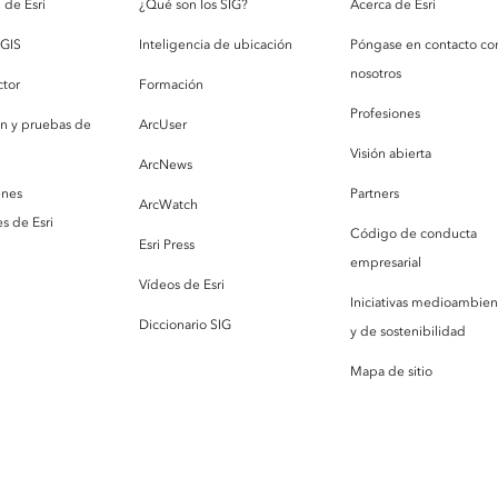
de Esri
¿Qué son los SIG?
Acerca de Esri
cGIS
Inteligencia de ubicación
Póngase en contacto co
nosotros
ctor
Formación
Profesiones
ón y pruebas de
ArcUser
Visión abierta
ArcNews
enes
Partners
ArcWatch
s de Esri
Código de conducta
Esri Press
empresarial
Vídeos de Esri
Iniciativas medioambien
Diccionario SIG
y de sostenibilidad
Mapa de sitio