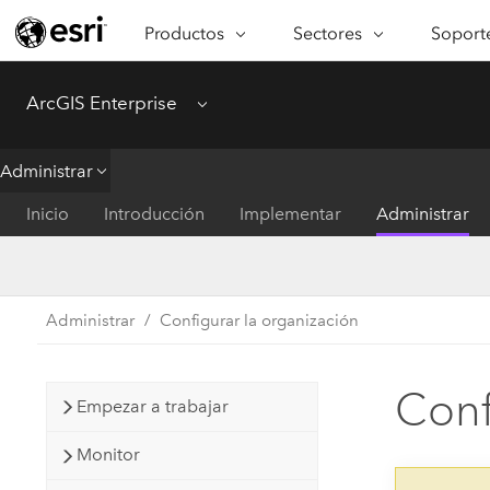
Productos
Sectores
Soporte
ARCGIS
SECTORES
SOPORTE
CA
ArcGIS Enterprise
Menu
Descripción general de ArcGIS
Arquitectura, ingeniería y
Servici
Re
Plataforma geoespacial de Esri
construcción
Ve
Soporte
Administrar
para empresas
es
Empresa
Formac
Inicio
Introducción
Implementar
Administrar
ArcGIS Online
An
Conservación
Plataforma completa de
Pr
representación cartográfica de
an
Educación
SaaS
Ad
Administrar
Configurar la organización
Servicios públicos de ener
ArcGIS Pro
In
Gestión de instalaciones
El software SIG líder del mundo
es
Conf
Empezar a trabajar
Salud y servicios humanos
ArcGIS Enterprise
Sistema fundamental para SIG y
Monitor
Gobierno nacional
representación cartográfica