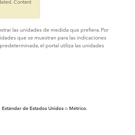
Explorar el curso
dated. Content
structuras
Explorar ArcGIS Pro
Leer la historia
strar las unidades de medida que prefiera. Por
unidades que se muestran para las indicaciones
predeterminada, el portal utiliza las unidades
a
Estándar de Estados Unidos
o
Métrico
.