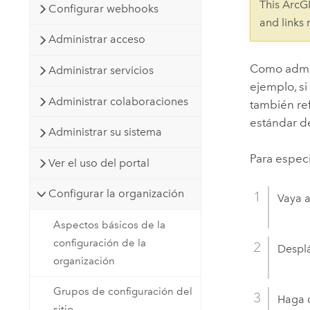
This ArcG
Configurar webhooks
Recursos Naturales
Tecnología para desarrolladores
and links
Administrar acceso
Crear aplicaciones de
representación cartográfica y
Todos los sectores
Como admini
Administrar servicios
análisis espacial
ejemplo, si
Administrar colaboraciones
también ref
estándar de
Todos los productos
Administrar su sistema
Para especi
Ver el uso del portal
Configurar la organización
Vaya 
Aspectos básicos de la
configuración de la
Desplá
organización
Grupos de configuración del
Haga c
sitio