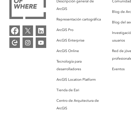
Descripción general de
Comunidad 
ArcGIS
Blog de Ar
Representación cartográfica
Blog del se
ArcGIS Pro
Investigaci
ArcGIS Enterprise
usuarios
ArcGIS Online
Red de jóv
profesionale
Tecnología para
desarrolladores
Eventos
ArcGIS Location Platform
Tienda de Esri
Centro de Arquitectura de
ArcGIS