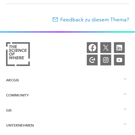
Feedback zu diesem Thema?
ARCGIS
COMMUNITY
ArcGIS – Überblick
GIS
Esri Community
Kartenerstellung
UNTERNEHMEN
Was ist GIS?
ArcGIS Blog
ArcGIS Pro