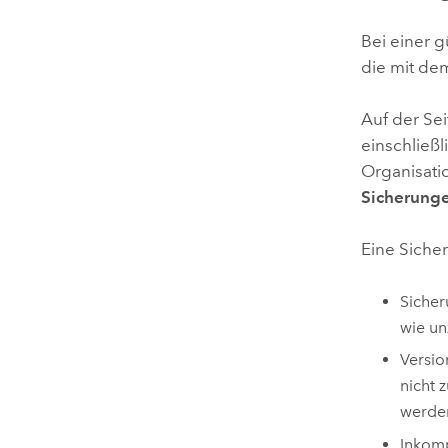
Bei einer g
die mit dem
Auf der Se
einschließl
Organisati
Sicherung
Eine Siche
Sicher
wie un
Versio
nicht 
werde
Inkomp