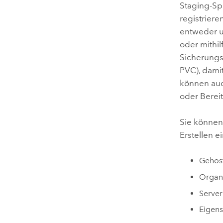
Staging-Sp
registrier
entweder u
oder mithil
Sicherungss
PVC), dami
können auc
oder Berei
Sie können
Erstellen 
Gehost
Organi
Server
Eigens