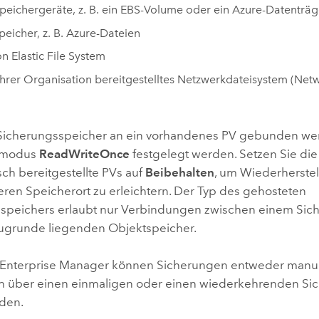
peichergeräte, z. B. ein EBS-Volume oder ein
Azure
-Datenträg
peicher, z. B.
Azure
-Dateien
on
Elastic File System
 Ihrer Organisation bereitgestelltes Netzwerkdateisystem (Net
Sicherungsspeicher an ein vorhandenes PV gebunden we
fsmodus
ReadWriteOnce
festgelegt werden. Setzen Sie die 
ch bereitgestellte PVs auf
Beibehalten
, um Wiederherste
ren Speicherort zu erleichtern. Der Typ des gehosteten
speichers erlaubt nur Verbindungen zwischen einem Sic
grunde liegenden Objektspeicher.
 Enterprise Manager
können Sicherungen entweder manue
h über einen einmaligen oder einen wiederkehrenden Si
rden.