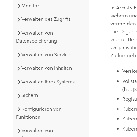
Natürliche Ressourcen
Monitor
In
ArcGIS E
Developer-Technologie
sichern un
Erstellen Sie Anwendungen für
Verwalten des Zugriffs
vermeiden.
die Kartenerstellung und
Alle Branchen
die Organis
Verwalten von
räumliche Analyse
wurde. Bei
Datenspeicherung
Organisati
Verwalten von Services
Zielumgebu
Alle Produkte
Verwalten von Inhalten
Versio
Vollst
Verwalten Ihres Systems
(
http
Sichern
Regist
Kuber
Konfigurieren von
Funktionen
Kuber
Kuber
Verwalten von