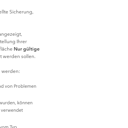
ellte Sicherung,
angezeigt,
tellung Ihrer
fläche
Nur gültige
t werden sollen.
n werden:
und von Problemen
t wurden, können
n verwendet
 vom Typ