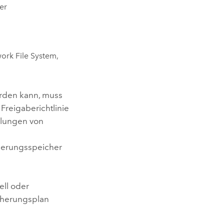
er
work File System,
rden kann, muss
Freigaberichtlinie
llungen von
herungsspeicher
ll oder
cherungsplan