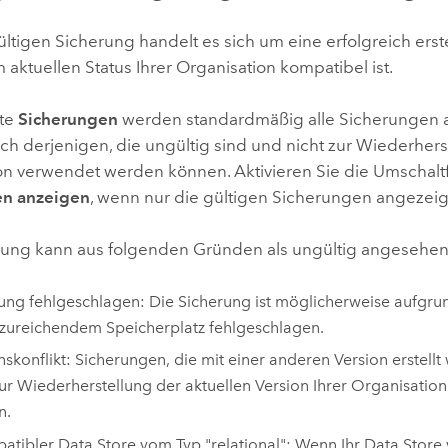
ültigen Sicherung handelt es sich um eine erfolgreich erst
 aktuellen Status Ihrer Organisation kompatibel ist.
ite
Sicherungen
werden standardmäßig alle Sicherungen 
ich derjenigen, die ungültig sind und nicht zur Wiederhers
on verwendet werden können. Aktivieren Sie die Umschalt
en anzeigen
, wenn nur die gültigen Sicherungen angezeig
rung kann aus folgenden Gründen als ungültig angesehe
ung fehlgeschlagen: Die Sicherung ist möglicherweise aufgr
zureichendem Speicherplatz fehlgeschlagen.
nskonflikt: Sicherungen, die mit einer anderen Version erstell
zur Wiederherstellung der aktuellen Version Ihrer Organisatio
n.
atibler Data Store vom Typ "relational": Wenn Ihr Data Store