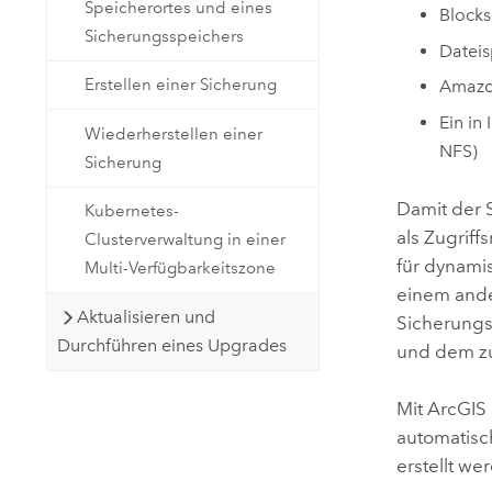
Speicherortes und eines
Blocks
Sicherungsspeichers
Dateis
Erstellen einer Sicherung
Amaz
Ein in
Wiederherstellen einer
NFS)
Sicherung
Damit der 
Kubernetes-
als Zugrif
Clusterverwaltung in einer
für dynamis
Multi-Verfügbarkeitszone
einem ande
Aktualisieren und
Sicherungs
Durchführen eines Upgrades
und dem zu
Mit
ArcGIS
automatisc
erstellt we