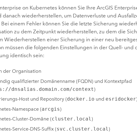
Umgeb
nterprise on Kubernetes
können Sie Ihre
ArcGIS Enterpris
Geoinforma
Infrast
d danach wiederherstellen, um Datenverluste und Ausfallz
 Bei einem Fehler können Sie die letzte Sicherung wieder
Alle Storys
ation zu dem Zeitpunkt wiederherstellen, zu dem die Sich
m Wiederherstellen einer Sicherung in einer neu bereitges
on müssen die folgenden Einstellungen in der Quell- und 
ng identisch sein:
n der Organisation
ändig qualifizierter Domänenname (FQDN) und Kontextpfad
s://dnsalias.domain.com/context
)
rierungs-Host und Repository (
docker.io
und
esridocker
netes
-Namespace (
arcgis
)
netes
-Cluster-Domäne (
cluster.local
)
netes
-Service-DNS-Suffix (
svc.cluster.local
)