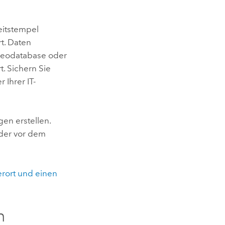
eitstempel
t. Daten
Geodatabase oder
. Sichern Sie
Ihrer IT-
en erstellen.
oder vor dem
rort und einen
n