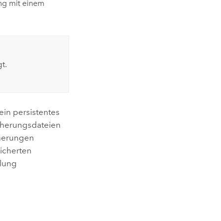
ng mit einem
t.
in persistentes
cherungsdateien
cherungen
icherten
llung