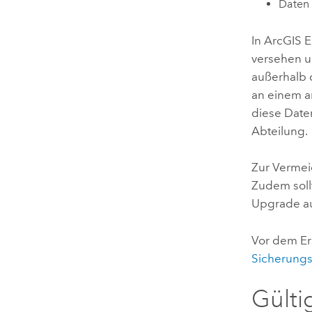
Daten 
In
ArcGIS E
versehen un
außerhalb
an einem a
diese Date
Abteilung.
Zur Vermei
Zudem sollt
Upgrade au
Vor dem Er
Sicherungs
Gülti