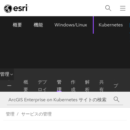
概要
機能
Windows/Linux
Kubernetes
ArcGIS Enterprise
Menu
管理
ホ
ア
概
デプ
管
作
解
共
ー
プ
要
ロイ
理
成
析
有
ム
リ
管理
サービスの管理