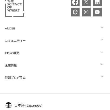
ARCGIS
コミュニティー
ArcGIS の概要
GIS の概要
Esri Community
マッピング
企業情報
GIS とは
ArcGIS ブログ
ArcGIS Pro
特別プログラム
Esri について
ロケーション インテリジェンス
業界ブログ
ArcGIS Enterprise
ArcGIS for Personal Use
Esri に連絡
トレーニング
ユーザー調査およびテスト
ArcGIS Online
ArcGIS for Student Use
日本語 (Japanese)
採用情報
ArcUser
Esri Young Professionals Network