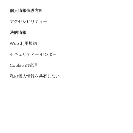
開発者向けテクノロジー
自然保護
個人情報保護方針
オープンビジョン
ArcNews
イベント
ArcGIS Location Platform
アクセシビリティー
災害対応
パートナー
ArcWatch
法的情報
Esri ストア
教育機関
Web 利用規約
企業行動規範
Esri Press
ArcGIS Architecture Center
セキュリティー センター
非営利組織
環境および持続可能性の取り組み
Esri ビデオ
Cookie の管理
私の個人情報を共有しない
人種的平等
サイトマップ
GIS 用語集